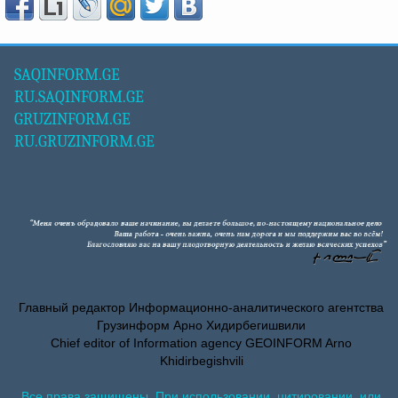
SAQINFORM.GE
RU.SAQINFORM.GE
GRUZINFORM.GE
RU.GRUZINFORM.GE
Главный редактор Информационно-аналитического агентства
Грузинформ Арно Хидирбегишвили
Chief editor of Information agency GEOINFORM Arno
Khidirbegishvili
Все права защищены. При использовании, цитировании, или