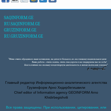
SAQINFORM.GE
RU.SAQINFORM.GE
GRUZINFORM.GE
RU.GRUZINFORM.GE
Главный редактор Информационно-аналитического агентства
Грузинформ Арно Хидирбегишвили
Chief editor of Information agency GEOINFORM Arno
Khidirbegishvili
Все права защищены. При использовании, цитировании, или