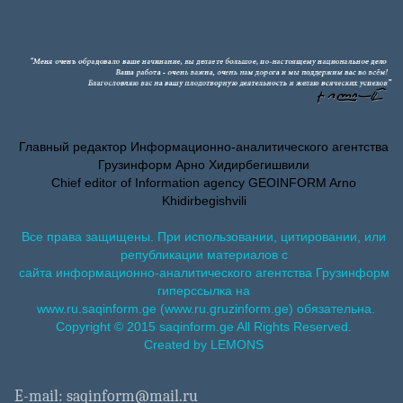
Главный редактор Информационно-аналитического агентства
Грузинформ Арно Хидирбегишвили
Chief editor of Information agency GEOINFORM Arno
Khidirbegishvili
Все права защищены. При использовании, цитировании, или
републикации материалов с
сайта информационно-аналитического агентства Грузинформ
гиперссылка на
www.ru.saqinform.ge (www.ru.gruzinform.ge) обязательна.
Copyright © 2015 saqinform.ge All Rights Reserved.
Created by LEMONS
E-mail: saqinform@mail.ru