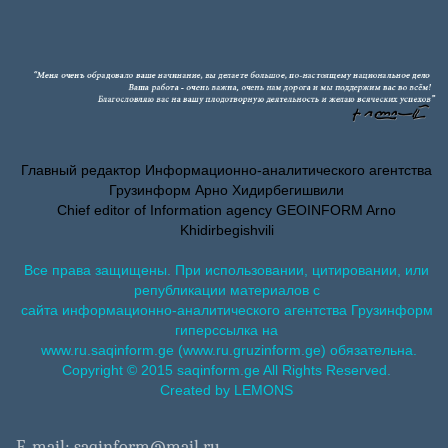
Главный редактор Информационно-аналитического агентства
Грузинформ Арно Хидирбегишвили
Chief editor of Information agency GEOINFORM Arno
Khidirbegishvili
Все права защищены. При использовании, цитировании, или
републикации материалов с
сайта информационно-аналитического агентства Грузинформ
гиперссылка на
www.ru.saqinform.ge (www.ru.gruzinform.ge) обязательна.
Copyright © 2015 saqinform.ge All Rights Reserved.
Created by LEMONS
E-mail: saqinform@mail.ru