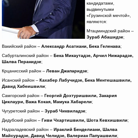
кандидатами,
выдвинутыми
«Грузинской мечтой»,
являются:
Мтацминдский район –
Зураб Абашидзе
;
Вакийский район –
Александр Асатиани, Бека Геленава
;
Сабурталинский район –
Бека Микаутадзе, Арчил Нижарадзе,
Шалва Перанидзе
;
Крцанисский район –
Леван Джапаридзе
;
Исанский район –
Кахабер Лабучидзе, Бека Ментешашвили,
Давид Хабеишвили
;
Самгорский район –
Георгий Дохтуришвили, Закария
Циклаури, Важа Кокая, Мамука Хабарели
;
Чугуретский район –
Зураб Чиквиладзе
;
Дидубский район –
Гиви Чхартишвили, Шота Кевхишвили
;
Надзаладевский район –
Ираклий Бенделиани, Шалва
Майсурадзе, Давид Челидзе, Валериан Папуашвили
;