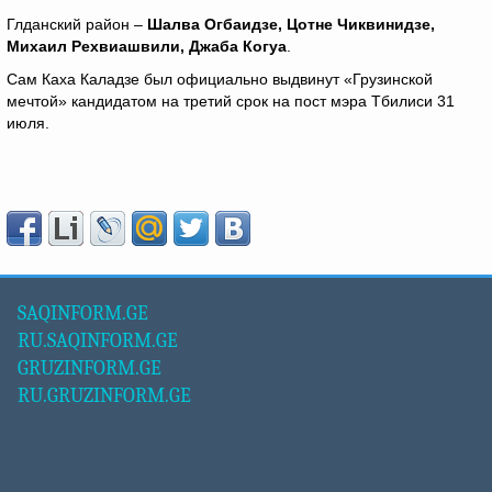
Глданский район –
Шалва Огбаидзе, Цотне Чиквинидзе,
Михаил Рехвиашвили, Джаба Когуа
.
Сам Каха Каладзе был официально выдвинут «Грузинской
мечтой» кандидатом на третий срок на пост мэра Тбилиси 31
июля.
SAQINFORM.GE
RU.SAQINFORM.GE
GRUZINFORM.GE
RU.GRUZINFORM.GE