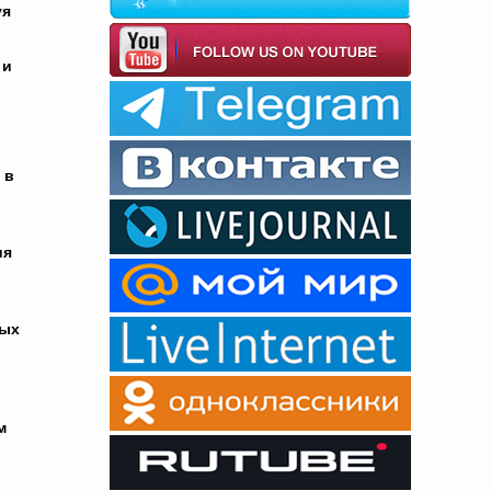
уя
 и
 в
ия
ных
м