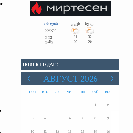
нт
თბილისი
დღეს
ხვალ
ამინდი
დღე
31
32
ღამე
20
20
ПОИСК ПО ДАТЕ
АВГУСТ 2026
пон
вто
сре
чет
пят
суб
вос
1
2
к
3
4
5
6
7
8
9
а
10
11
12
13
14
15
16