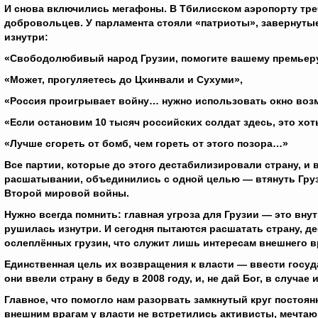
И снова включились мегафоны. В Тбилисском аэропорту тре
добровольцев. У парламента стояли «патриоты», завернутые
изнутри:
«Свободолюбивый народ Грузии, помогите вашему премьеру
«Может, прогуляетесь до Цхинвали и Сухуми»,
«Россия проигрывает войну… нужно использовать окно воз
«Если остановим 10 тысяч российских солдат здесь, это хот
«Лучше сгореть от бомб, чем гореть от этого позора…»
Все партии, которые до этого дестабилизировали страну, и 
расшатывании, объединились с одной целью — втянуть Груз
Второй мировой войны.
Нужно всегда помнить: главная угроза для Грузии — это вну
рушилась изнутри. И сегодня пытаются расшатать страну, д
ослеплённых грузин, что служит лишь интересам внешнего в
Единственная цель их возвращения к власти — ввести госуд
они ввели страну в беду в 2008 году, и, не дай Бог, в случае
Главное, что помогло нам разорвать замкнутый круг постоян
внешним врагам у власти не встретились активисты, мечтаю