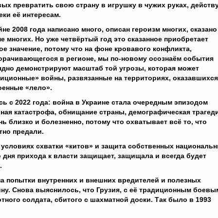
вых превратить свою страну в игрушку в чужих руках, действ
еки её интересам.
йне 2008 года написано много, описан героизм многих, сказано
не многих. Но уже четвёртый год это сказанное приобретает
ое значение, потому что на фоне кровавого конфликта,
орачивающегося в регионе, мы по-новому осознаём события
глядно демонстрируют масштаб той угрозы, которая может
диционные» войны, развязанные на территориях, оказавшихся
оенные «лело».
ось с 2022 года: война в Украине стала очередным эпизодом
рная катастрофа, обнищание страны, демографическая трагед
ь близко и болезненно, потому что охватывает всё то, что
тно предали.
в условиях схватки «китов» и защита собственных националь
 дня прихода к власти защищает, защищала и всегда будет
.
я на попытки внутренних и внешних вредителей и полезных
ну. Снова выяснилось, что Грузия, с её традиционным боевы
ного солдата, сбитого с шахматной доски. Так было в 1993