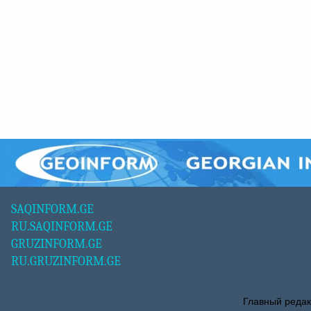
SAQINFORM.GE
RU.SAQINFORM.GE
GRUZINFORM.GE
RU.GRUZINFORM.GE
Главный редак