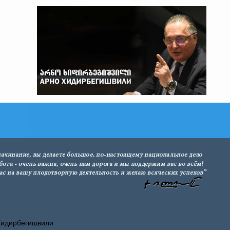
Хидирбегишвили