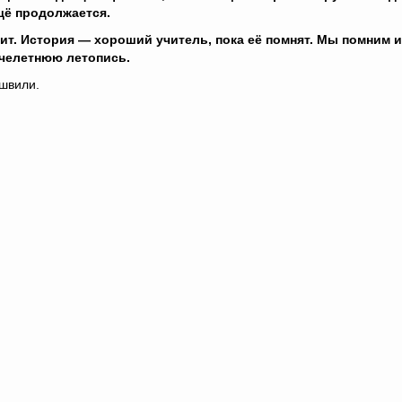
щё продолжается.
. История — хороший учитель, пока её помнят. Мы помним и
челетнюю летопись.
швили.