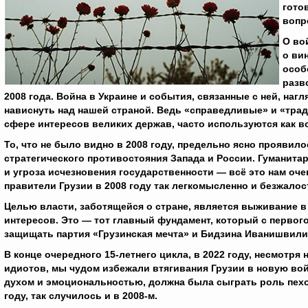
гото
вопр
О во
о ви
особ
разв
2008 года. Война в Украине и события, связанные с ней, на
нависнуть над нашей страной. Ведь «справедливые» и «тра
сфере интересов великих держав, часто используются как в
То, что не было видно в 2008 году, предельно ясно проявил
стратегического противостояния Запада и России. Гуманита
и угроза исчезновения государственности — всё это нам очен
правители Грузии в 2008 году так легкомысленно и безжалос
Целью власти, заботящейся о стране, является выживание 
интересов. Это — тот главный фундамент, который с первого
защищать партия «Грузинская мечта» и Бидзина Иванишвили
В конце очередного 15-летнего цикла, в 2022 году, несмотр
идиотов, мы чудом избежали втягивания Грузии в новую вой
духом и эмоциональностью, должна была сыграть роль пехот
году, так случилось и в 2008-м.