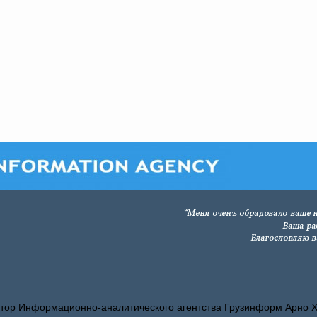
тор Информационно-аналитического агентства Грузинформ Арно 