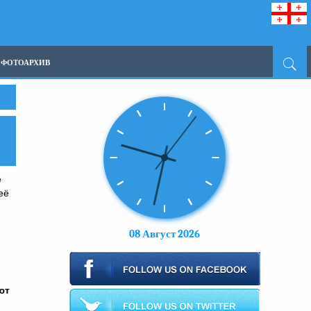
ФОТОАРХИВ
ё
её
08 Август 2026
ют