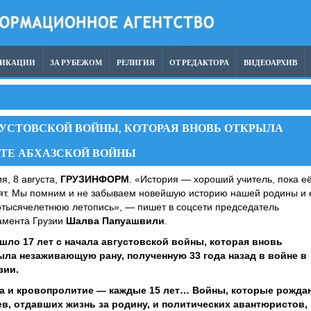
ЛИКАЦИИ
ЗА РУБЕЖОМ
РЕЛИГИЯ
ОТ РЕДАКТОРА
ВИДЕОАРХИВ
ГУСТОВСКОЙ ВОЙНЫ, КОТОРАЯ ВНОВЬ ОТКРЫЛА
ТЕ АБХАЗСКОЙ ВОЙНЫ
я, 8 августа,
ГРУЗИНФОРМ
. «История — хороший учитель, пока е
ят. Мы помним и не забываем новейшую историю нашей родины и 
отысячелетнюю летопись», — пишет в соцсети председатель
амента Грузии
Шалва Папуашвили
.
шло 17 лет с начала августовской войны, которая вновь
ыла незаживающую рану, полученную 33 года назад в войне в
зии.
а и кровопролитие — каждые 15 лет… Войны, которые рожда
ев, отдавших жизнь за родину, и политических авантюристов,