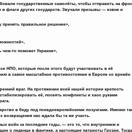
бовали государственные самолёты, чтобы отправить на фро
 в флаги других государств. Звучали призывы — извне и
 принять правильное решение»,
можностей»,
ь чем-то поможет Украине»,
все НПО, которые после этого будут участвовать в её
ию в самое масштабное противостояние в Европе со времён
тренний враг. На протяжении всей нашей истории крепость
естабилизировать её, посеять конфликты и хаос руками
рага.
арство в беду под псевдоевропейскими лозунгами. Именно та
 их возвращения нас ждала бы та же участь.
ных войн за последние годы, — это то, что внутренним и
щие о леденце в фантике, а настоящие патриоты Грузии. Тогд