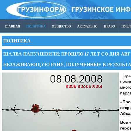
ГЛАВНАЯ
ПОЛИТИКА
ОБЩЕСТВО
АКТУАЛЬНО
ПРАВО
ПУБ
ПОЛИТИКА
ШАЛВА ПАПУАШВИЛИ: ПРОШЛО 17 ЛЕТ СО ДНЯ АВ
НЕЗАЖИВАЮЩУЮ РАНУ, ПОЛУЧЕННЫЕ В РЕЗУЛЬТА
Грузи
помн
мног
парл
«
Про
откр
Абха
Войн
геро