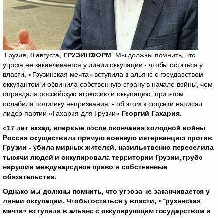
Грузия, 8 августа,
ГРУЗИНФОРМ
. Мы должны помнить, что
угроза не заканчивается у линии оккупации - чтобы остаться у
власти, «Грузинская мечта» вступила в альянс с государством
оккупантом и обвинила собственную страну в начале войны, чем
оправдала российскую агрессию и оккупацию, при этом
ослабила политику непризнания, - об этом в соцсети написал
лидер партии «Гахария для Грузии»
Георгий Гахария
.
«
17 лет назад, впервые после окончания холодной войны
Россия осуществила прямую военную интервенцию против
Грузии - убила мирных жителей, насильственно переселила
тысячи людей и оккупировала территории Грузии, грубо
нарушив международное право и собственные
обязательства.
Однако мы должны помнить, что угроза не заканчивается у
линии оккупации. Чтобы остаться у власти, «Грузинская
мечта» вступила в альянс с оккупирующим государством и