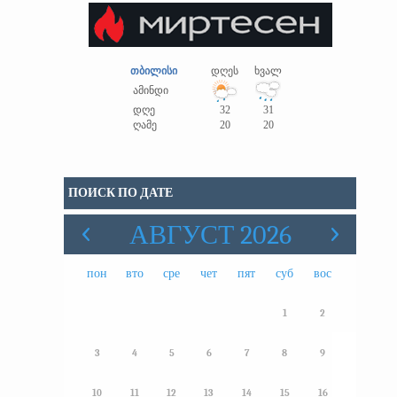
.
თბილისი
დღეს
ხვალ
ამინდი
დღე
32
31
ღამე
20
20
ПОИСК ПО ДАТЕ
АВГУСТ 2026
пон
вто
сре
чет
пят
суб
вос
1
2
3
4
5
6
7
8
9
10
11
12
13
14
15
16