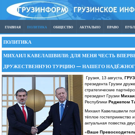
ГЛАВНАЯ
ПОЛИТИКА
ОБЩЕСТВО
АКТУАЛЬНО
ПРАВО
ПУБ
ПОЛИТИКА
МИХАИЛ КАВЕЛАШВИЛИ: ДЛЯ МЕНЯ ЧЕСТЬ ВПЕРВЫ
ДРУЖЕСТВЕННУЮ ТУРЦИЮ — НАШЕГО НАДЁЖНОГО
Грузия, 13 августа,
ГРУ
президента Грузии друж
стратегические партнёр
президент Грузии
Михаи
Республики
Реджепом Т
Михаил Кавелашвили побл
тёплое гостеприимство и
актуальная повестка дву
«
Ваше Превосходитель