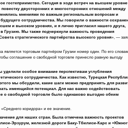
ое гостеприимство. Сегодня в ходе встреч на высшем уровне
 повестку двусторонних и многосторонних отношений между
бменялись мнениями по важным региональным вопросам и
 будущего сотрудничества. Мы говорили о важности сохране
сшем и высоком уровнях, и я лично пригласил нашего друга,
 в Грузию. Мы также подчеркнули важность проведения
Совета стратегического партнёрства высокого уровня
», — зая
а является торговым партнёром Грузии номер один. По его словам
чтобы соглашение о свободной торговле принесло равную выгоду
ы уделили особое внимание перспективам углубления
етического сотрудничества. Как известно, Турецкая Республи
этого мы обсудили, какие шаги можно предпринять для разви
вать имеющийся потенциал. Для нас важно содействовать
ие о свободной торговле было одинаково выгодно обеим
я «Среднего коридора» и ее значение.
ачение для наших стран. Была отмечена важность проектов
лиси-Эрзурум, железной дороги Баку-Тбилиси-Карс и «Южног