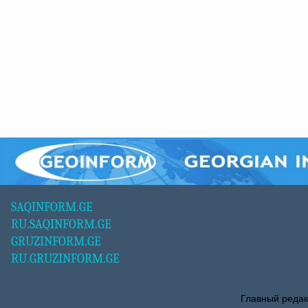
SAQINFORM.GE
RU.SAQINFORM.GE
GRUZINFORM.GE
RU.GRUZINFORM.GE
Главный редак