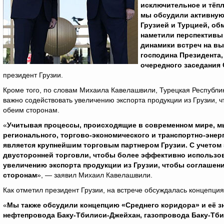
исключительное и тёпл
мы обсудили активную
Грузией и Турцией, о
наметили перспективы
динамики встреч на вы
господина Президента,
очередного заседания 
президент Грузии.
Кроме того, по словам Михаила Кавелашвили, Турецкая Республик
важно содействовать увеличению экспорта продукции из Грузии, 
обеим сторонам.
«
Учитывая процессы, происходящие в современном мире, м
регионального, торгово-экономического и транспортно-энерг
является крупнейшим торговым партнером Грузии. С учетом 
двусторонней торговли, чтобы более эффективно использо
увеличению экспорта продукции из Грузии, чтобы соглашен
сторонам
», — заявил Михаил Кавелашвили.
Как отметил президент Грузии, на встрече обсуждалась концепци
«
Мы также обсудили концепцию «Среднего коридора» и её зн
нефтепровода Баку-Тбилиси-Джейхан, газопровода Баку-Тби