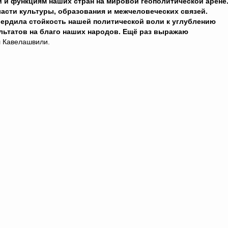
 и функциям наших стран на мировой геополитической арене
асти культуры, образования и межчеловеческих связей.
твердила стойкость нашей политической воли к углублению
льтатов на благо наших народов. Ещё раз выражаю
л Кавелашвили.