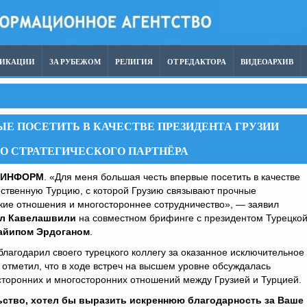
ЛИКАЦИИ
ЗА РУБЕЖОМ
РЕЛИГИЯ
ОТ РЕДАКТОРА
ВИДЕОАРХИВ
Е ПОСЕТИТЬ В КАЧЕСТВЕ ПРЕЗИДЕНТА ГРУЗИИ
 СТРАТЕГИЧЕСКОГО ПАРТНЁРА
ЗИНФОРМ
. «Для меня большая честь впервые посетить в качестве
ественную Турцию, с которой Грузию связывают прочные
ские отношения и многостороннее сотрудничество», — заявил
л Кавелашвили
на совместном брифинге с президентом Турецко
айипом Эрдоганом
.
агодарил своего турецкого коллегу за оказанное исключительное
 отметил, что в ходе встреч на высшем уровне обсуждалась
сторонних и многосторонних отношений между Грузией и Турцией.
ство, хотел бы выразить искреннюю благодарность за Ваше