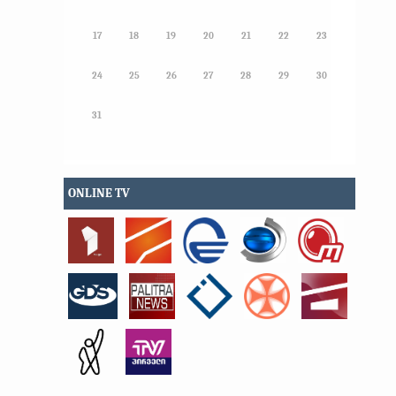
17
18
19
20
21
22
23
24
25
26
27
28
29
30
31
ONLINE TV