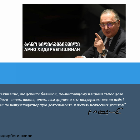
Хидирбегишвили