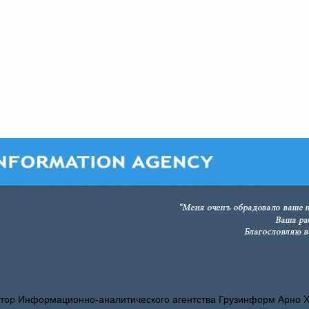
тор Информационно-аналитического агентства Грузинформ Арно 