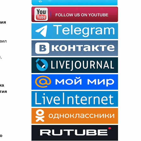
ния
вил
,
ка
тия
о