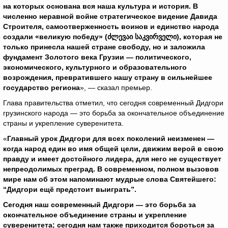
на которых основана вся наша культура и история. В
численно неравной войне стратегическое видение Давида
Строителя, самоотверженность воинов и единство народа
создали «великую победу» (
ძლევაი
საკვირველი
), которая не
только принесла нашей стране свободу, но и заложила
фундамент Золотого века Грузии — политического,
экономического, культурного и образовательного
возрождения, превратившего нашу страну в сильнейшее
государство региона
», — сказал премьер.
Глава правительства отметил, что сегодня современный Дидгори
грузинского народа — это борьба за окончательное объединение
страны и укрепление суверенитета.
«
Главный урок Дидгори для всех поколений неизменен —
когда народ един во имя общей цели, движим верой в свою
правду и имеет достойного лидера, для него не существует
непреодолимых преград. В современном, полном вызовов
мире нам об этом напоминают мудрые слова Святейшего:
“Дидгори ещё предстоит выиграть”.
Сегодня наш современный Дидгори — это борьба за
окончательное объединение страны и укрепление
суверенитета; сегодня нам также приходится бороться за