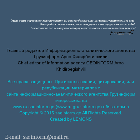
Главный редактор Информационно-аналитического агентства
Грузинформ Арно Хидирбегишвили
Chief editor of Information agency GEOINFORM Arno
Khidirbegishvili
Все права защищены. При использовании, цитировании, или
републикации материалов с
сайта информационно-аналитического агентства Грузинформ
гиперссылка на
www.ru.saqinform.ge (www.ru.gruzinform.ge) обязательна.
Copyright © 2015 saqinform.ge All Rights Reserved.
Created by LEMONS
E-mail: saqinform@mail.ru