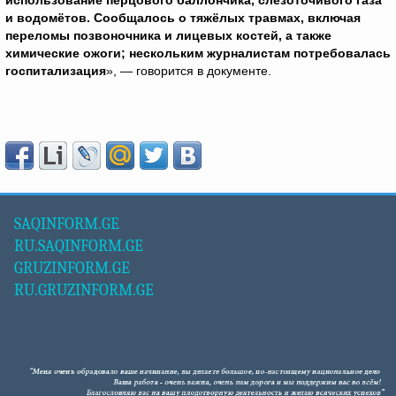
использование перцового баллончика, слезоточивого газа
и водомётов. Сообщалось о тяжёлых травмах, включая
переломы позвоночника и лицевых костей, а также
химические ожоги; нескольким журналистам потребовалась
госпитализация
», — говорится в документе.
SAQINFORM.GE
RU.SAQINFORM.GE
GRUZINFORM.GE
RU.GRUZINFORM.GE