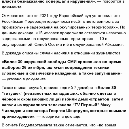
власти безнаказанно совершали нарушения
», — говорится в
документе.
Отмечается, что «в 2021 году Европейский суд установил, что
Российская Федерация юридически несёт ответственность за
произвольные задержания на оккупированных территориях». По
данным доклада, «15 человек продолжали оставаться незаконно
задержанными на оккупированных территориях — 10 в
оккупированной Южной Осетии и 5 в оккупированной Абхазии».
В докладе описаны случаи насилия в отношении журналистов.
«
Более 30 нарушений свободы СМИ произошло во время
выборов 26 октября, включая повреждение техники,
словесные и физические нападения, а также запугивание
»,
— указано в документе.
Также описан случай, произошедший 7 декабря. «
Более 30
“титушек” (неизвестных нападавших, обычно одетых в
чёрное и скрывающих лица) избили демонстрантов, затем
напали на журналиста телеканала “
TV
Первый” Маку
Чихладзе и оператора Георгия Шецирули, которые снимали
происходящее
», — говорится в докладе.
В отчёте Госдепартамента также отмечается, что «во время