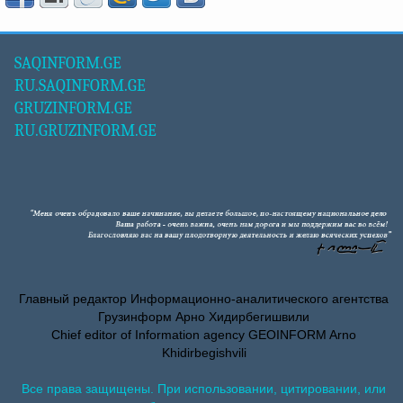
SAQINFORM.GE
RU.SAQINFORM.GE
GRUZINFORM.GE
RU.GRUZINFORM.GE
Главный редактор Информационно-аналитического агентства
Грузинформ Арно Хидирбегишвили
Chief editor of Information agency GEOINFORM Arno
Khidirbegishvili
Все права защищены. При использовании, цитировании, или