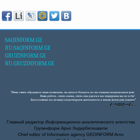
SAQINFORM.GE
RU.SAQINFORM.GE
GRUZINFORM.GE
RU.GRUZINFORM.GE
Главный редактор Информационно-аналитического агентства
Грузинформ Арно Хидирбегишвили
Chief editor of Information agency GEOINFORM Arno