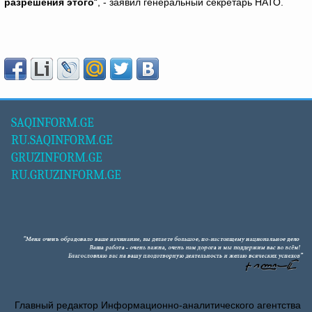
разрешения этого
“, - заявил генеральный секретарь НАТО.
SAQINFORM.GE
RU.SAQINFORM.GE
GRUZINFORM.GE
RU.GRUZINFORM.GE
Главный редактор Информационно-аналитического агентства