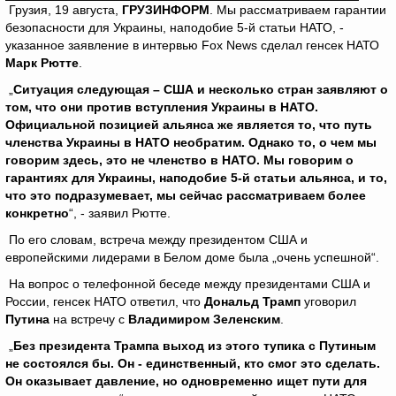
Грузия, 19 августа,
ГРУЗИНФОРМ
. Мы рассматриваем гарантии
безопасности для Украины, наподобие 5-й статьи НАТО, -
указанное заявление в интервью Fox News сделал генсек НАТО
Марк Рютте
.
„
Ситуация следующая – США и несколько стран заявляют о
том, что они против вступления Украины в НАТО.
Официальной позицией альянса же является то, что путь
членства Украины в НАТО необратим. Однако то, о чем мы
говорим здесь, это не членство в НАТО. Мы говорим о
гарантиях для Украины, наподобие 5-й статьи альянса, и то,
что это подразумевает, мы сейчас рассматриваем более
конкретно
“, - заявил Рютте.
По его словам, встреча между президентом США и
европейскими лидерами в Белом доме была „очень успешной“.
На вопрос о телефонной беседе между президентами США и
России, генсек НАТО ответил, что
Дональд Трамп
уговорил
Путина
на встречу с
Владимиром Зеленским
.
„
Без президента Трампа выход из этого тупика с Путиным
не состоялся бы. Он - единственный, кто смог это сделать.
Он оказывает давление, но одновременно ищет пути для