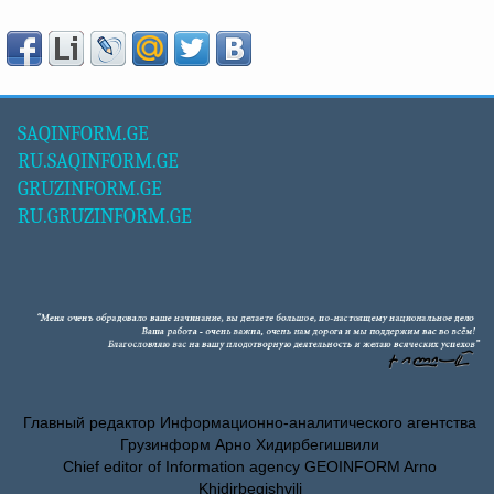
SAQINFORM.GE
RU.SAQINFORM.GE
GRUZINFORM.GE
RU.GRUZINFORM.GE
Главный редактор Информационно-аналитического агентства
Грузинформ Арно Хидирбегишвили
Chief editor of Information agency GEOINFORM Arno
Khidirbegishvili