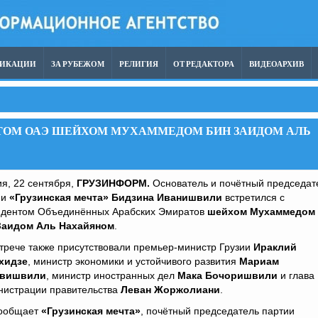
ЛИКАЦИИ
ЗА РУБЕЖОМ
РЕЛИГИЯ
ОТ РЕДАКТОРА
ВИДЕОАРХИВ
НТОМ ОАЭ ШЕЙХОМ МУХАММЕДОМ БИН ЗАИДОМ АЛЬ
я, 22 сентября,
ГРУЗИНФОРМ.
Основатель и почётный председат
ии
«Грузинская мечта»
Бидзина Иванишвили
встретился с
идентом Объединённых Арабских Эмиратов
шейхом Мухаммедом
Заидом Аль Нахайяном
.
трече также присутствовали премьер-министр Грузии
Ираклий
хидзе
, министр экономики и устойчивого развития
Мариам
ивишвили
, министр иностранных дел
Мака Бочоришвили
и глава
нистрации правительства
Леван Жоржолиани
.
сообщает
«Грузинская мечта»
, почётный председатель партии