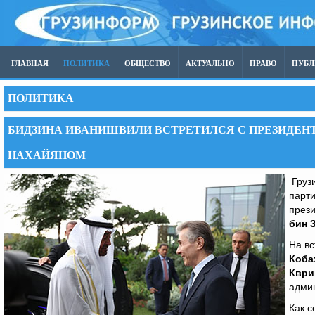
ГЛАВНАЯ
ПОЛИТИКА
ОБЩЕСТВО
АКТУАЛЬНО
ПРАВО
ПУБ
ПОЛИТИКА
БИДЗИНА ИВАНИШВИЛИ ВСТРЕТИЛСЯ С ПРЕЗИДЕ
НАХАЙЯНОМ
Грузи
парт
през
бин 
На вс
Коба
Квр
адми
Как 