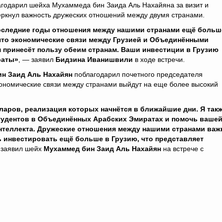
годарил шейха Мухаммеда бин Заида Аль Нахайяна за визит и
ркнул важность дружеских отношений между двумя странами.
оследние годы отношения между нашими странами ещё больш
, что экономические связи между Грузией и Объединёнными
 принесёт пользу обеим странам. Ваши инвестиции в Грузию
раты»
, — заявил
Бидзина Иванишвили
в ходе встречи.
н Заид Аль Нахайян
поблагодарил почетного председателя
кономические связи между странами выйдут на еще более высокий
ларов, реализация которых начнётся в ближайшие дни. Я так
удентов в Объединённых Арабских Эмиратах и ​​помочь ваше
интеллекта. Дружеские отношения между нашими странами ва
ь инвестировать ещё больше в Грузию, что представляет
 заявил шейх
Мухаммед бин Заид Аль Нахайян
на встрече с