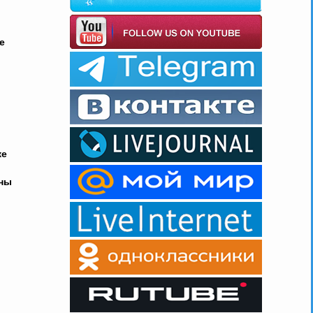
е
же
й
жны