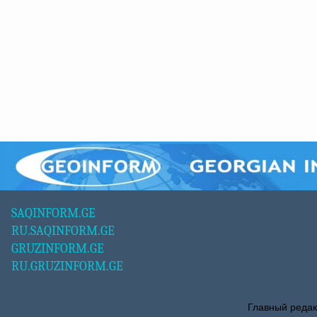
SAQINFORM.GE
RU.SAQINFORM.GE
GRUZINFORM.GE
RU.GRUZINFORM.GE
Главный редак