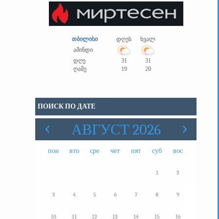
თბილისი
დღეს
ხვალ
ამინდი
დღე
31
31
ღამე
19
20
ПОИСК ПО ДАТЕ
АВГУСТ 2026
пон
вто
сре
чет
пят
суб
вос
1
2
3
4
5
6
7
8
9
10
11
12
13
14
15
16