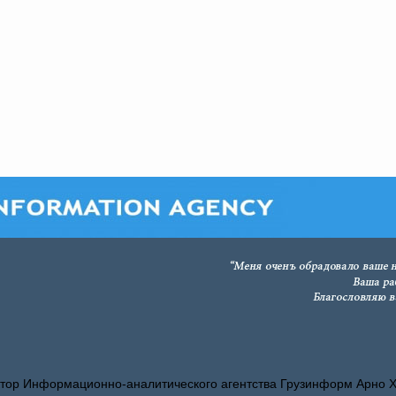
тор Информационно-аналитического агентства Грузинформ Арно 