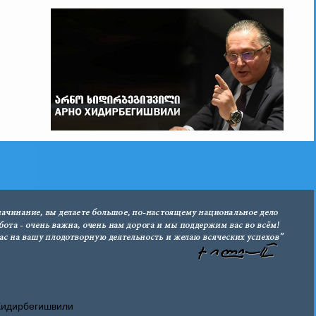
Хидирбегишвили