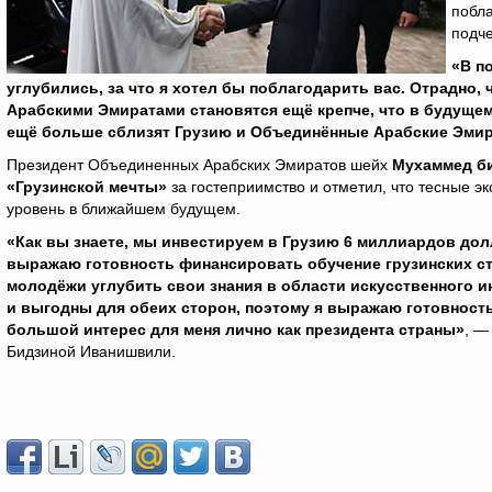
побла
подче
«В п
углубились, за что я хотел бы поблагодарить вас. Отрадно
Арабскими Эмиратами становятся ещё крепче, что в будущем
ещё больше сблизят Грузию и Объединённые Арабские Эми
Президент Объединенных Арабских Эмиратов шейх
Мухаммед би
«Грузинской мечты»
за гостеприимство и отметил, что тесные э
уровень в ближайшем будущем.
«Как вы знаете, мы инвестируем в Грузию 6 миллиардов дол
выражаю готовность финансировать обучение грузинских ст
молодёжи углубить свои знания в области искусственного 
и выгодны для обеих сторон, поэтому я выражаю готовност
большой интерес для меня лично как президента страны»
, —
Бидзиной Иванишвили.