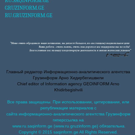
RU.SAQINFORM.GE
GRUZINFORM.GE
RU.GRUZINFORM.GE
Главный редактор Информационно-аналитического агентства
Грузинформ Арно Хидирбегишвили
Chief editor of Information agency GEOINFORM Arno
Khidirbegishvili
Все права защищены. При использовании, цитировании, или
републикации материалов с
сайта информационно-аналитического агентства Грузинформ
гиперссылка на
www.ru.saqinform.ge (www.ru.gruzinform.ge) обязательна.
Copyright © 2015 saqinform.ge All Rights Reserved.