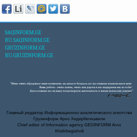
SAQINFORM.GE
RU.SAQINFORM.GE
GRUZINFORM.GE
RU.GRUZINFORM.GE
Главный редактор Информационно-аналитического агентства
Грузинформ Арно Хидирбегишвили
Chief editor of Information agency GEOINFORM Arno
Khidirbegishvili