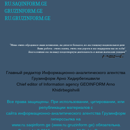
RU.SAQINFORM.GE
GRUZINFORM.GE
RU.GRUZINFORM.GE
Главный редактор Информационно-аналитического агентства
Грузинформ Арно Хидирбегишвили
Chief editor of Information agency GEOINFORM Arno
Khidirbegishvili
Все права защищены. При использовании, цитировании, или
републикации материалов с
сайта информационно-аналитического агентства Грузинформ
гиперссылка на
www.ru.saqinform.ge (www.ru.gruzinform.ge) обязательна.