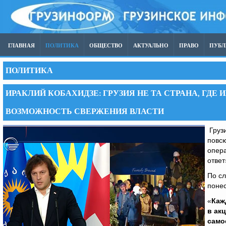
ГЛАВНАЯ
ПОЛИТИКА
ОБЩЕСТВО
АКТУАЛЬНО
ПРАВО
ПУБ
ПОЛИТИКА
ИРАКЛИЙ КОБАХИДЗЕ: ГРУЗИЯ НЕ ТА СТРАНА, ГД
ВОЗМОЖНОСТЬ СВЕРЖЕНИЯ ВЛАСТИ
Грузи
повсю
опер
ответ
По сл
понес
«
Каж
в ак
само