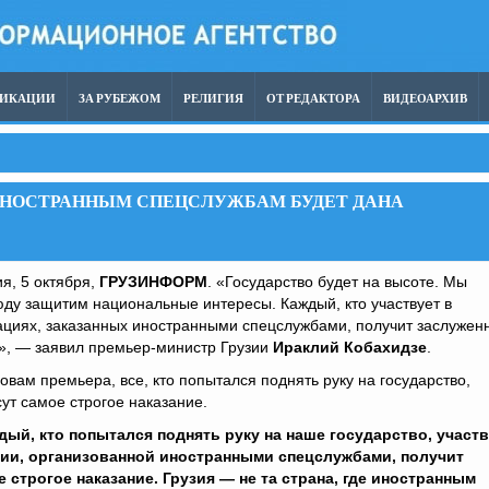
ЛИКАЦИИ
ЗА РУБЕЖОМ
РЕЛИГИЯ
ОТ РЕДАКТОРА
ВИДЕОАРХИВ
Е ИНОСТРАННЫМ СПЕЦСЛУЖБАМ БУДЕТ ДАНА
я, 5 октября,
ГРУЗИНФОРМ
. «Государство будет на высоте. Мы
ду защитим национальные интересы. Каждый, кто участвует в
ациях, заказанных иностранными спецслужбами, получит заслужен
», — заявил премьер-министр Грузии
Ираклий Кобахидзе
.
овам премьера, все, кто попытался поднять руку на государство,
ут самое строгое наказание.
дый, кто попытался поднять руку на наше государство, участ
ции, организованной иностранными спецслужбами, получит
е строгое наказание. Грузия — не та страна, где иностранным