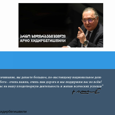
Хидирбегишвили