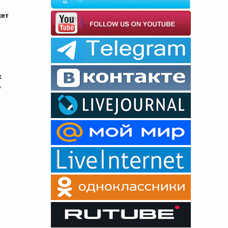
жет
х
о