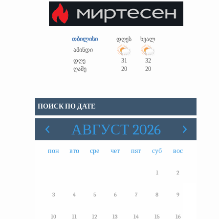
თბილისი
დღეს
ხვალ
ამინდი
დღე
31
32
ღამე
20
20
ПОИСК ПО ДАТЕ
АВГУСТ 2026
пон
вто
сре
чет
пят
суб
вос
1
2
3
4
5
6
7
8
9
10
11
12
13
14
15
16