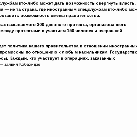
службам кто-либо может дать возможность свергнуть власть.
ия — не та страна, где иностранным спецслужбам кто-либо мо
оставить возможность смены правительства.
ак называемого 300-дневного протеста, организованного
между протестами с участием 150 человек и вчерашней
удет политика нашего правительства в отношении иностранны
мпромиссны по отношению к любым насильникам. Государств
ы. Каждый, кто участвует в операциях, заказанных
 — заявил Кобахидзе.