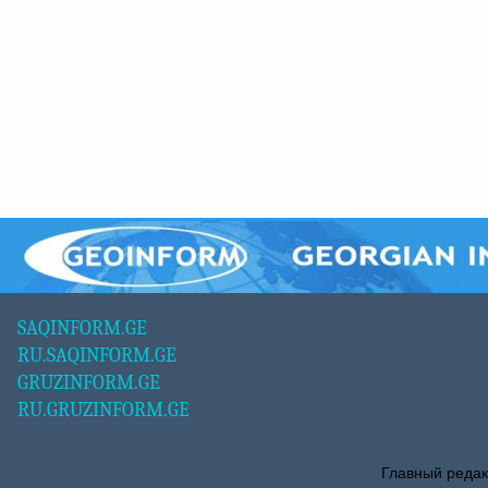
SAQINFORM.GE
RU.SAQINFORM.GE
GRUZINFORM.GE
RU.GRUZINFORM.GE
Главный редак