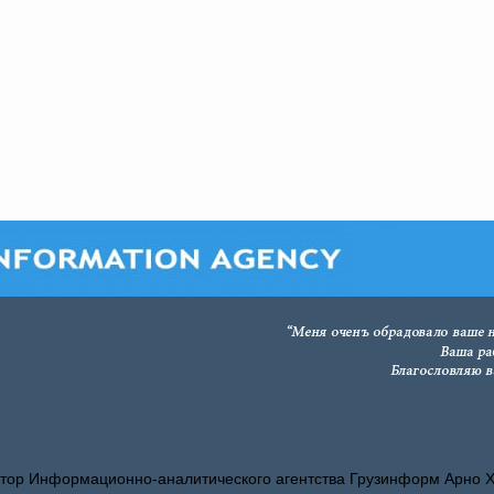
тор Информационно-аналитического агентства Грузинформ Арно 