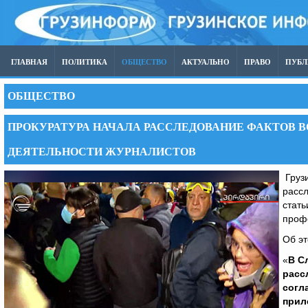
ГЛАВНАЯ
ПОЛИТИКА
ОБЩЕСТВО
АКТУАЛЬНО
ПРАВО
ПУБ
ОБЩЕСТВО
ПРОКУРАТУРА НАЧАЛА РАССЛЕДОВАНИЕ ФАКТОВ
ДЕЯТЕЛЬНОСТИ ЖУРНАЛИСТОВ
Грузи
рассл
стать
проф
Об эт
«
В С
расс
согл
прил