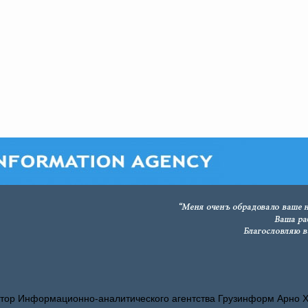
тор Информационно-аналитического агентства Грузинформ Арно 