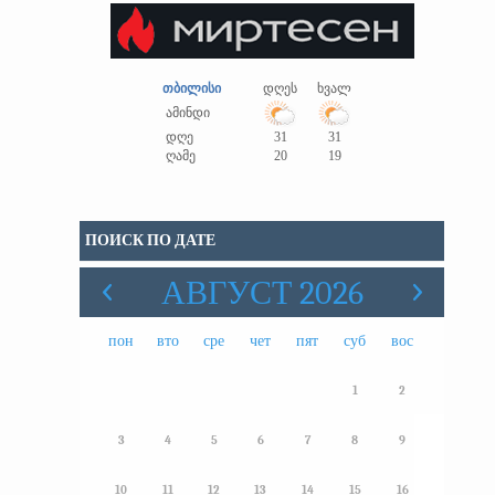
თბილისი
დღეს
ხვალ
ამინდი
დღე
31
31
ღამე
20
19
ПОИСК ПО ДАТЕ
АВГУСТ 2026
пон
вто
сре
чет
пят
суб
вос
1
2
3
4
5
6
7
8
9
10
11
12
13
14
15
16