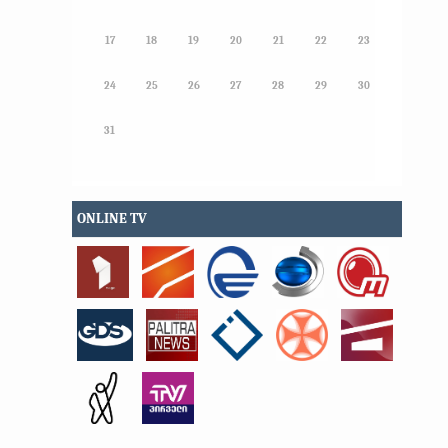
17
18
19
20
21
22
23
24
25
26
27
28
29
30
31
ONLINE TV