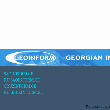
SAQINFORM.GE
RU.SAQINFORM.GE
GRUZINFORM.GE
RU.GRUZINFORM.GE
Главный редак