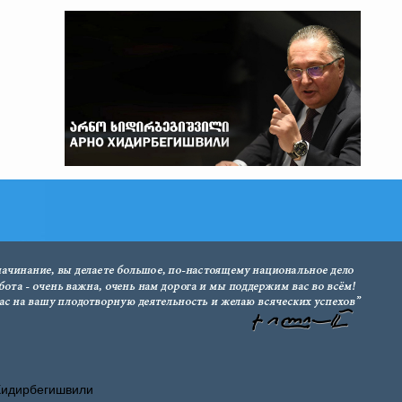
Хидирбегишвили