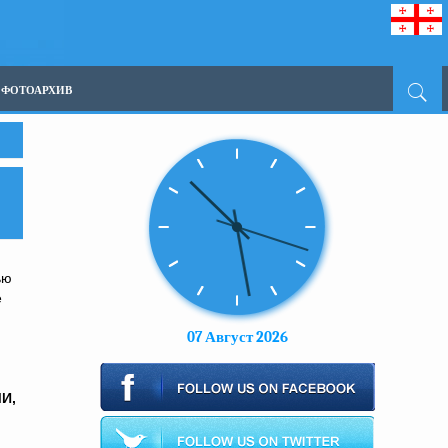
ФОТОАРХИВ
ью
е
07 Август 2026
И,