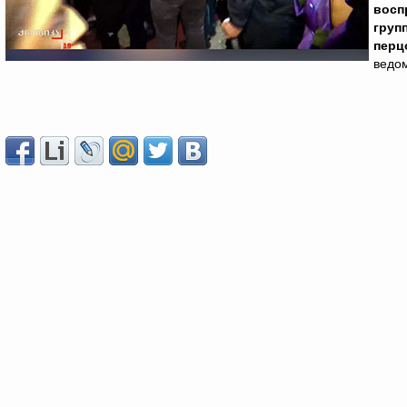
восп
груп
перц
ведом