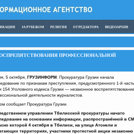
ЛИКАЦИИ
ЗА РУБЕЖОМ
РЕЛИГИЯ
ОТ РЕДАКТОРА
ВИДЕОАРХИВ
 ВОСПРЕПЯТСТВОВАНИЯ ПРОФЕССИОНАЛЬНОЙ
я, 5 октября,
ГРУЗИНФОРМ
. Прокуратура Грузии начала
едование по признакам преступления, предусмотренного 1-й част
и 154 Уголовного кодекса Грузии — незаконное воспрепятствовани
ессиональной деятельности журналистов.
ом сообщает Прокуратура Грузии.
ледственном управлении Тбилисской прокуратуры начато
ледование на основании информации, распространённой в СМ
асно которой 4 октября в Тбилиси, на улице Атонели и
егающих территориях, участники протестной акции незаконно