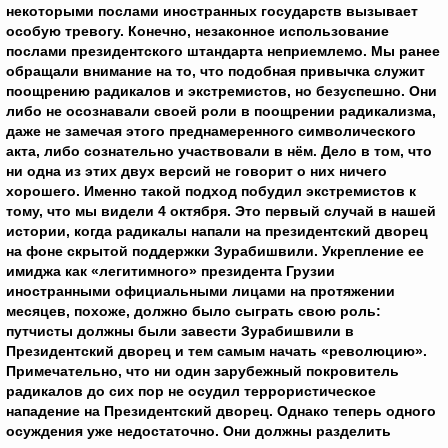
некоторыми послами иностранных государств вызывает
особую тревогу. Конечно, незаконное использование
послами президентского штандарта неприемлемо. Мы ранее
обращали внимание на то, что подобная привычка служит
поощрению радикалов и экстремистов, но безуспешно. Они
либо не осознавали своей роли в поощрении радикализма,
даже не замечая этого преднамеренного символического
акта, либо сознательно участвовали в нём. Дело в том, что
ни одна из этих двух версий не говорит о них ничего
хорошего. Именно такой подход побудил экстремистов к
тому, что мы видели 4 октября. Это первый случай в нашей
истории, когда радикалы напали на президентский дворец
на фоне скрытой поддержки Зурабишвили. Укрепление ее
имиджа как «легитимного» президента Грузии
иностранными официальными лицами на протяжении
месяцев, похоже, должно было сыграть свою роль:
путчисты должны были завести Зурабишвили в
Президентский дворец и тем самым начать «революцию».
Примечательно, что ни один зарубежный покровитель
радикалов до сих пор не осудил террористическое
нападение на Президентский дворец. Однако теперь одного
осуждения уже недостаточно. Они должны разделить