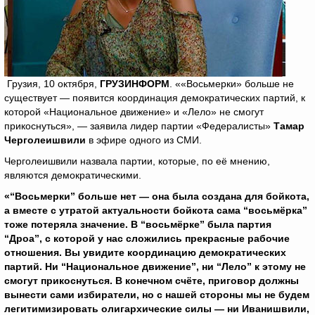
Грузия, 10 октября,
ГРУЗИНФОРМ
. ««Восьмерки» больше не
существует — появится координация демократических партий, к
которой «Национальное движение» и «Лело» не смогут
прикоснуться», — заявила лидер партии «Федералисты»
Тамар
Черголеишвили
в эфире одного из СМИ.
Черголеишвили назвала партии, которые, по её мнению,
являются демократическими.
«“Восьмерки” больше нет — она была создана для бойкота,
а вместе с утратой актуальности бойкота сама “восьмёрка”
тоже потеряла значение. В “восьмёрке” была партия
“Дроа”, с которой у нас сложились прекрасные рабочие
отношения. Вы увидите координацию демократических
партий. Ни “Национальное движение”, ни “Лело” к этому не
смогут прикоснуться. В конечном счёте, приговор должны
вынести сами избиратели, но с нашей стороны мы не будем
легитимизировать олигархические силы — ни Иванишвили,