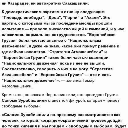
ни Хазарадзе, ни автократию Саакашвили.
К демократическим партиям я отношу следующие:
“Площадь свободы”, “Дроа”, “Гирчи” и “Ахали”. Это
партии, с которыми мы за последние месяцы прошли
испытания — провели множество акций и кампаний, и у нас
сложилось нормальное сотрудничество. “Европейская
Грузия” была частью альянса с “Национальным
движением”, я даже не знаю, какое они примут решение и
где сейчас находятся. “Стратегия Агмашенебели” и
“Европейская Грузия” также были частью коалиции
“Национального движения” пока из неё не вышли.
Соответственно, говорить о них я не могу. “Стратегия
Агмашенебели” и “Европейская Грузия” — это и есть
“Национальное движение”
», — заявила Тамар
Черголеишвили.
Кроме того, по словам Черголеишвили, экс-президент Грузии
Саломе Зурабишвили
станет той фигурой, которая «примет
свободные выборы».
«
Саломе Зурабишвили по-прежнему рассматривается как
человек, который, когда демократический процесс дойдёт
до точки кипения и мы придём к свободным выборам, будет