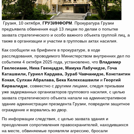
Грузия, 10 октября,
ГРУЗИНФОРМ
. Прокуратура Грузии
предъявила обвинения ещё 13 лицам по делам о попытке
захвата стратегического и особо важного объекта группой лиц, а
также в организации и участии в групповых актах насилия.
Как сообщили на брифинге в прокуратуре, в ходе
расследования, проводимого Министерством внутренних дел по
событиям 4 октября 2025 года, установлено, что
Владимир
Гвелесиани, Ника Гвенцадзе, Мамука Лабучидзе, Гоча
Каташвили, Гуриел Кардава, Зураб Чавчанидзе, Константин
Кокая, Сулхан Абралава, Бека Келехсашвили
и
Георгий
Кирвалидзе
, совместно с другими лицами, следуя призывам
уже задержанных организаторов группового насилия, с целью
захвата стратегического объекта напали на административное
здание администрации президента Грузии, повредили защитное
ограждение и ворвались во двор.
По информации следствия, с целью захвата здания и
преодоления сопротивления правоохранителей, находившихся
на месте, обвиняемые проявляли агрессию, бросали