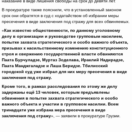
наказание в виде лишения свободы на срок до девяти лет.
В прокуратуре также пояснили, что в установленный законом
срок они обратятся в суд с ходатайством об избрании меры
пресечения в виде заключения под стражу для всех обвиняемых.
«
Как известно общественности, по данному уголовному
делу в организации и руководстве групповым насилием,
попытке захвата стратегического и особо важного объекта,
призывах к насильственному изменению конституционного
строя и свержению государственной власти обвиняются
Паата Бурчуладзе, Муртаз Зоделава, Ираклий Надирадзе,
Паата Манджгаладзе и Лаша Беридзе. Тбилисский
городской суд уже избрал для них меру пресечения в виде
заключения под стражу.
Кроме того, в рамках расследования по этому же делу
задержаны ещё 13 человек, которым предъявлены
обвинения в попытке захвата стратегического и особо
важного объекта и участии в групповом насилии. Всем
тринадцати уже избрана мера пресечения в виде
заключения под стражу
», — заявили в прокуратуре Грузии.