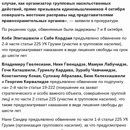
случае, как организатор групповых насильственных
действий, прямо призывала единомышленников 4 октября
совершить жестокие расправы над представителями
правоохранительных органов
», — заявили в прокуратуре.
По решению суда, обвиняемые были задержаны 7 и 8 октября.
Кобе Эпиташвили
и
Сабе Кордзая
предъявлено обвинение по
2-й части статьи 225 УК Грузии (участие в групповом насилии),
что предусматривает наказание в виде лишения свободы на срок
до шести лет.
Владимиру Гвелесиани, Нике Гвенцадзе, Мамуке Лабучидзе,
Гоче Каташвили, Гуриелу Кардава, Зурабу Чавчанидзе,
Константину Кокая, Сулхану Абралава, Беке Келехсашвили
и
Георгию Кирвалидзе
предъявлено обвинение по подпункту
«а» 2-й части статьи 19-222 (покушение на захват
стратегического и особо важного объекта, совершённое группой
лиц) и по части 2 статьи 225 (участие в групповом насилии), что
также предусматривает наказание в виде лишения свободы до
шести лет.
Нане Сандер предъявлено обвинение по части 1-й статьи 225 УК
Грузии (организация группового насилия), за что предусмотрено