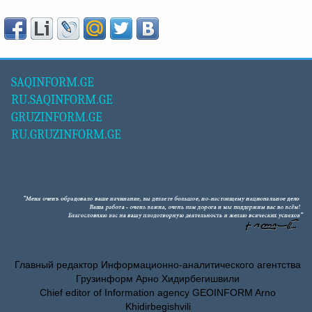
SAQINFORM.GE
RU.SAQINFORM.GE
GRUZINFORM.GE
RU.GRUZINFORM.GE
Главный редактор Информационно-аналитического агентства
Грузинформ Арно Хидирбегишвили
Chief editor of Information agency GEOINFORM Arno
Khidirbegishvili