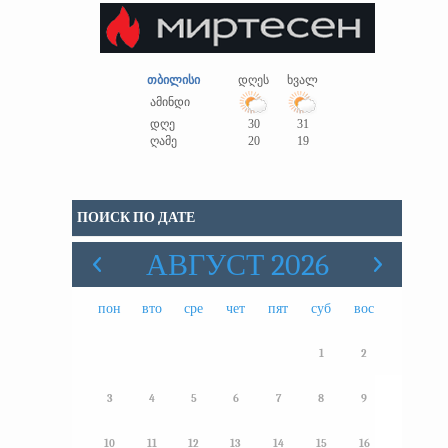
თბილისი
დღეს
ხვალ
ამინდი
დღე
30
31
ღამე
20
19
ПОИСК ПО ДАТЕ
АВГУСТ 2026
пон
вто
сре
чет
пят
суб
вос
1
2
3
4
5
6
7
8
9
10
11
12
13
14
15
16