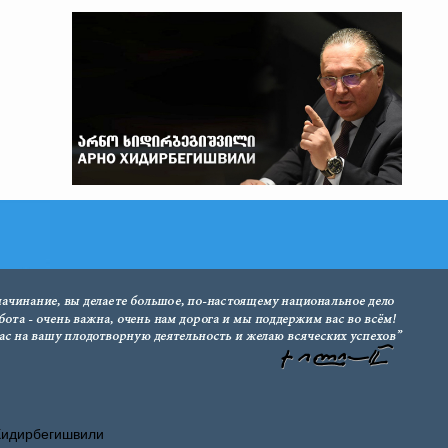
Хидирбегишвили