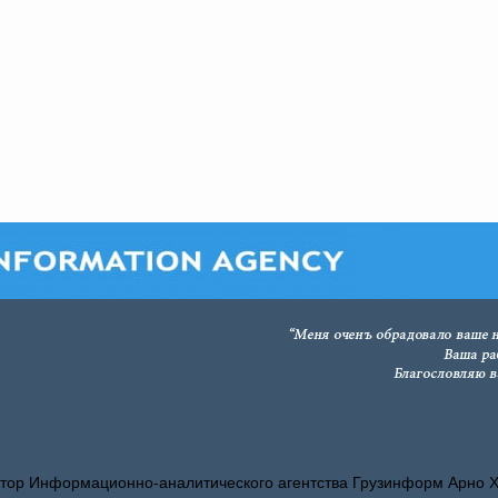
тор Информационно-аналитического агентства Грузинформ Арно 