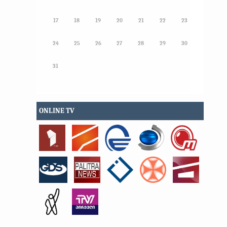
17
18
19
20
21
22
23
24
25
26
27
28
29
30
31
ONLINE TV