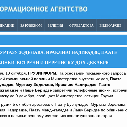
ЛИКАЦИИ
ЗА РУБЕЖОМ
РЕЛИГИЯ
ОТ РЕДАКТОРА
ВИДЕОАРХИВ
УРТАЗУ ЗОДЕЛАВА, ИРАКЛИЮ НАДИРАДЗЕ, ПААТЕ
НКИ, ВСТРЕЧИ И ПЕРЕПИСКУ ДО 9 ДЕКАБРЯ
я, 13 октября,
ГРУЗИНФОРМ
. На основании письменного запроса
ной криминальной полиции Министерства внутренних дел,
Паате
уладзе, Муртазу Зоделаве, Ираклию Надирадзе, Паате
жгаладзе
и
Лаше Беридзе
запретили телефонные звонки, встречи
иску до 9 декабря, сообщает Министерство юстиции Грузии.
рузии 5 октября арестовало Паату Бурчуладзе, Муртаза Зоделава,
лия Надирадзе, Паату Манджгаладзе и Лашу Беридзе по обвинению
вах к насильственному изменению конституционного строя.