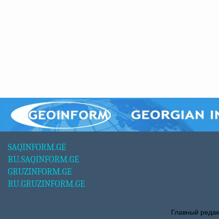
SAQINFORM.GE
RU.SAQINFORM.GE
GRUZINFORM.GE
RU.GRUZINFORM.GE
Главный редак