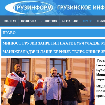
ГЛАВНАЯ
ПОЛИТИКА
ОБЩЕСТВО
АКТУАЛЬНО
ПРАВО
ПУБ
ПРАВО
МИНЮСТ ГРУЗИИ ЗАПРЕТИЛ ПААТЕ БУРЧУЛАДЗЕ, М
МАНДЖГАЛАДЗЕ И ЛАШЕ БЕРИДЗЕ ТЕЛЕФОННЫЕ ЗВО
Грузи
Глав
Бурч
Манд
переп
МВД Г
Ирак
призы