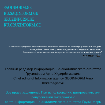
SAQINFORM.GE
RU.SAQINFORM.GE
GRUZINFORM.GE
RU.GRUZINFORM.GE
Главный редактор Информационно-аналитического агентства
Грузинформ Арно Хидирбегишвили
Chief editor of Information agency GEOINFORM Arno
Khidirbegishvili
Все права защищены. При использовании, цитировании, или
републикации материалов с
сайта информационно-аналитического агентства Грузинформ