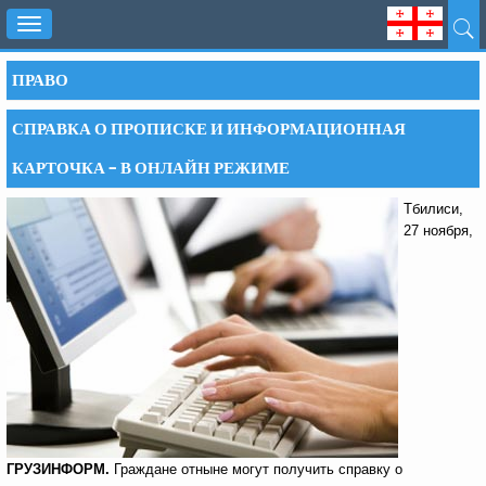
Toggle
navigation
ПРАВО
СПРАВКА О ПРОПИСКЕ И ИНФОРМАЦИОННАЯ
КАРТОЧКА – В ОНЛАЙН РЕЖИМЕ
Тбилиси,
27 ноября,
ГРУЗИНФОРМ.
Граждане отныне могут получить справку о