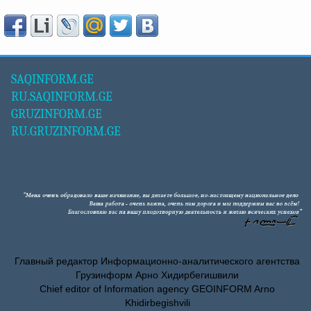
SAQINFORM.GE
RU.SAQINFORM.GE
GRUZINFORM.GE
RU.GRUZINFORM.GE
Главный редактор Информационно-аналитического агентства
Грузинформ Арно Хидирбегишвили
Chief editor of Information agency GEOINFORM Arno
Khidirbegishvili