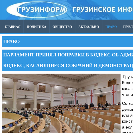
ГЛАВНАЯ
ПОЛИТИКА
ОБЩЕСТВО
АКТУАЛЬНО
ПРАВО
ПУБ
ПРАВО
ПАРЛАМЕНТ ПРИНЯЛ ПОПРАВКИ В КОДЕКС ОБ АД
КОДЕКС, КАСАЮЩИЕСЯ СОБРАНИЙ И ДЕМОНСТРА
Грузи
Кодек
касаю
чтени
Согла
демон
или я
конст
а есл