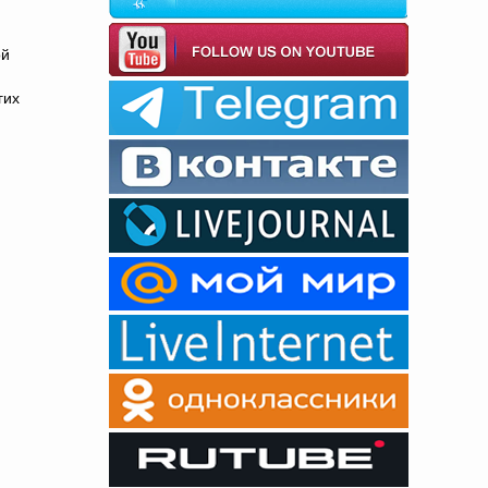
ой
гих