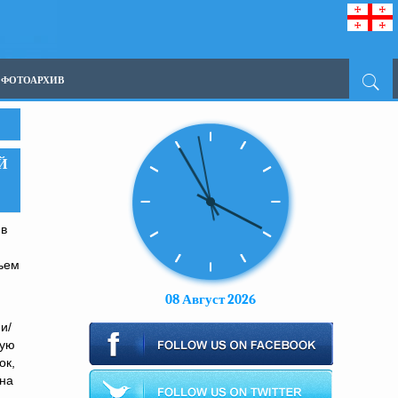
ФОТОАРХИВ
Й
 в
ьем
08 Август 2026
и/
ную
ок,
 на