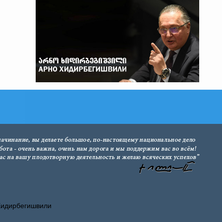
Хидирбегишвили