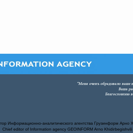
тор Информационно-аналитического агентства Грузинформ Арно 
Chief editor of Information agency GEOINFORM Arno Khidirbegishvili