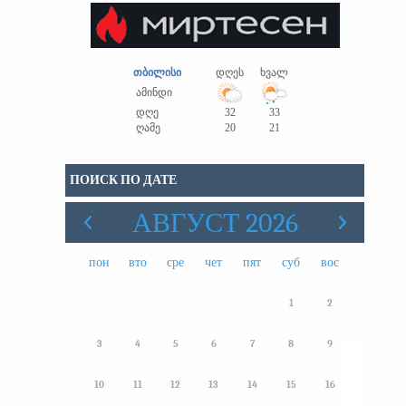
თბილისი
დღეს
ხვალ
ამინდი
დღე
32
33
ღამე
20
21
ПОИСК ПО ДАТЕ
АВГУСТ 2026
пон
вто
сре
чет
пят
суб
вос
1
2
3
4
5
6
7
8
9
10
11
12
13
14
15
16