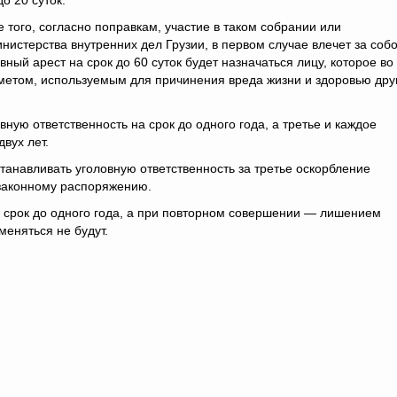
до 20 суток.
 того, согласно поправкам, участие в таком собрании или
истерства внутренних дел Грузии, в первом случае влечет за соб
ный арест на срок до 60 суток будет назначаться лицу, которое во
метом, используемым для причинения вреда жизни и здоровью дру
ую ответственность на срок до одного года, а третье и каждое
вух лет.
станавливать уголовную ответственность за третье оскорбление
 законному распоряжению.
 срок до одного года, а при повторном совершении — лишением
меняться не будут.