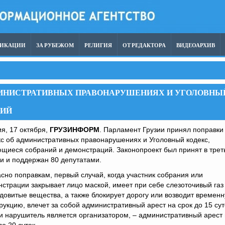
ЛИКАЦИИ
ЗА РУБЕЖОМ
РЕЛИГИЯ
ОТ РЕДАКТОРА
ВИДЕОАРХИВ
МИНИСТРАТИВНЫХ ПРАВОНАРУШЕНИЯХ И УГОЛОВНЫ
ЦИЙ
я, 17 октября,
ГРУЗИНФОРМ
. Парламент Грузии принял поправки
с об административных правонарушениях и Уголовный кодекс,
щиеся собраний и демонстраций. Законопроект был принят в трет
и и поддержан 80 депутатами.
сно поправкам, первый случай, когда участник собрания или
страции закрывает лицо маской, имеет при себе слезоточивый газ 
довитые вещества, а также блокирует дорогу или возводит времен
рукцию, влечет за собой административный арест на срок до 15 сут
и нарушитель является организатором, – административный арест