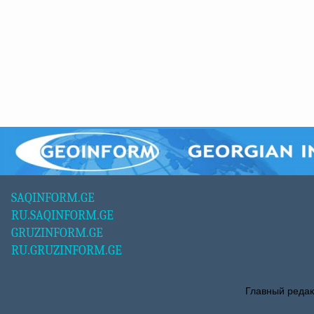
SAQINFORM.GE
RU.SAQINFORM.GE
GRUZINFORM.GE
RU.GRUZINFORM.GE
Главный редак