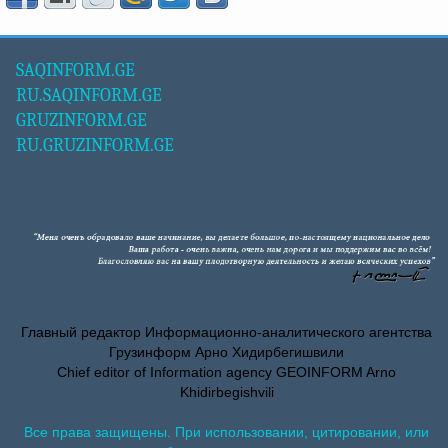
SAQINFORM.GE
RU.SAQINFORM.GE
GRUZINFORM.GE
RU.GRUZINFORM.GE
Главный редактор Информационно-аналитического агентства
Грузинформ Арно Хидирбегишвили
Chief editor of Information agency GEOINFORM Arno
Khidirbegishvili
Все права защищены. При использовании, цитировании, или