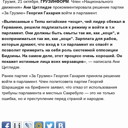
Грузия, 21 октября,
ГРУЗИНФОРМ
. Член «Национального
движения»
Ани Цитлидзе
прокомментировала решение партии
«За Грузию»
Георгия Гахария
войти в парламент.
«
Выписанные с
Temu
китайские «коци», чей лидер сбежал в
Германию, решили подлизаться к режиму и войти в т.н
парламент. Они должны быть смыты так же, как „коци“, и
восприниматься так же, как „коци“. Зарплата для рабов,
которые думают, что вход в т.н парламент их спасёт и
позволит примерить на себя роль системной оппозиции
Бидзины. На самом деле, этот процесс очень хороший. Он
покажет истинные лица всех мерзавцев
», — написала Ани
Цитлидзе.
Ранее партия «За Грузию» Георгия Гахария приняла решение
войти в парламент. Член политсовета партии Георгий
Шарашидзе на брифинге заявил, что отказ от использования
трибуны парламента и местных Сакребуло — это не только
ошибка, но и преступление перед страной и народом.