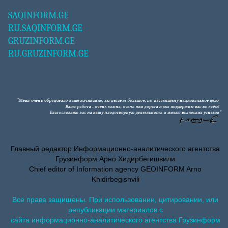
SAQINFORM.GE
RU.SAQINFORM.GE
GRUZINFORM.GE
RU.GRUZINFORM.GE
Главный редактор Информационно-аналитического агентства
Грузинформ Арно Хидирбегишвили
Chief editor of Information agency GEOINFORM Arno
Khidirbegishvili
Все права защищены. При использовании, цитировании, или
републикации материалов с
сайта информационно-аналитического агентства Грузинформ