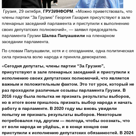
Грузия, 29 октября,
ГРУЗИНФОРМ
. «Можно приветствовать, что
члены партии “За Грузию” Георгия Гахария присутствуют в зале
пленарных заседаний парламента и приступили к выполнению
своих депутатских полномочий», — заявил председатель
парламента Грузии
Шалва Папуашвили
на пленарном
заседании парламента.
По словам Папуашвили, хотя и с опозданием, одна политическая
сила признала волю народа и приняла демократию.
«
Сегодня депутаты, члены партии “За Грузию”,
присутствуют в зале пленарных заседаний и приступили к
исполнению своих депутатских полномочий, что является
важным и положительным фактом. Это тот урок, который не
раз проходили различные созывы парламента Грузии. В
2016 году была попытка не признать результаты выборов,
но в итоге всем пришлось признать выбор народа и начать
работу в парламенте. В 2020 году мы вновь увидели
попытку не признать результаты выборов. Некоторым
потребовался год, другим — полгода, чтобы осознать, что
от воли народа не уйдёшь, и в конце концов они
приступили к исполнению депутатских обязанностей. В 2024