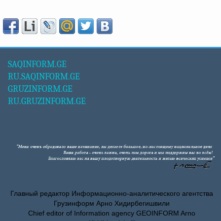
SAQINFORM.GE
RU.SAQINFORM.GE
GRUZINFORM.GE
RU.GRUZINFORM.GE
Главный редактор Информационно-аналитического агентства
Грузинформ Арно Хидирбегишвили
Chief editor of Information agency GEOINFORM Arno