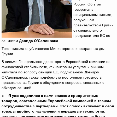
России. Об этом
говорится в
официальном письме,
полученном
правительством Грузии
от специального
представителя ЕС по
санкциям
Дэвида О’Салливана
.
Текст письма опубликовало Министерство иностранных дел
Грузии.
В письме Генерального директората Европейской комиссии по
финансовой стабильности, финансовым услугам и рынкам
капитала по вопросу санкций ЕС, подписанном Дэвидом
О’Салливаном, также подчёркнута постоянная готовность
правительства Грузии к обсуждению вопросов, связанных с
обходом санкций.
«…
Я уже поделился с вами списком приоритетных
товаров, составленным Европейской комиссией в тесном
сотрудничестве с партнёрами. Этот список включает в себя
товары двойного назначения и передовые технологии,
подлежащие экспортным ограничениям, которые были