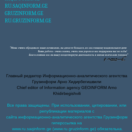
RU.SAQINFORM.GE
GRUZINFORM.GE
RU.GRUZINFORM.GE
Главный редактор Информационно-аналитического агентства
Грузинформ Арно Хидирбегишвили
Chief editor of Information agency GEOINFORM Arno
Khidirbegishvili
Все права защищены. При использовании, цитировании, или
републикации материалов с
сайта информационно-аналитического агентства Грузинформ
гиперссылка на
www.ru.saqinform.ge (www.ru.gruzinform.ge) обязательна.