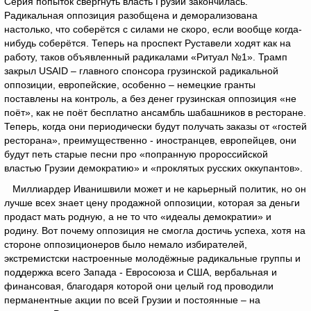
Серия попыток свергнуть власть Грузии закончилась.
Радикальная оппозиция разобщена и деморализована
настолько, что соберётся с силами не скоро, если вообще когда-
нибудь соберётся. Теперь на проспект Руставели ходят как на
работу, таков объявленный радикалами «Ритуал №1». Трамп
закрыл USAID – главного спонсора грузинской радикальной
оппозиции, европейские, особенно – немецкие гранты
поставлены на контроль, а без денег грузинская оппозиция «не
поёт», как не поёт бесплатно ансамбль шабашников в ресторане.
Теперь, когда они периодически будут получать заказы от «гостей
ресторана», преимущественно - иностранцев, европейцев, они
будут петь старые песни про «попранную пророссийской
властью Грузии демократию» и «проклятых русских оккупантов».
Миллиардер Иванишвили может и не карьерный политик, но он
лучше всех знает цену продажной оппозиции, которая за деньги
продаст мать родную, а не то что «идеалы демократии» и
родину. Вот почему оппозиция не смогла достичь успеха, хотя на
стороне оппозиционеров было немало избирателей,
экстремистски настроенные молодёжные радикальные группы и
поддержка всего Запада - Евросоюза и США, вербальная и
финансовая, благодаря которой они целый год проводили
перманентные акции по всей Грузии и постоянные – на