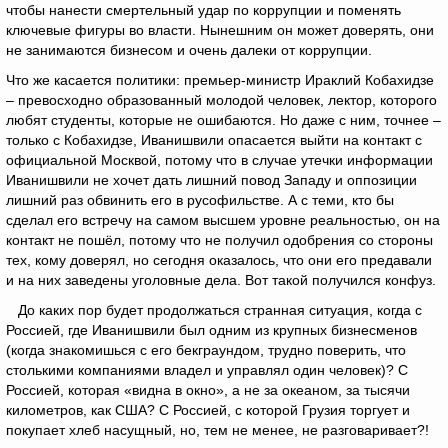
чтобы нанести смертельный удар по коррупции и поменять
ключевые фигуры во власти. Нынешним он может доверять, они
не занимаются бизнесом и очень далеки от коррупции.
Что же касается политики: премьер-министр Ираклий Кобахидзе
– превосходно образованный молодой человек, лектор, которого
любят студенты, которые не ошибаются. Но даже с ним, точнее –
только с Кобахидзе, Иванишвили опасается выйти на контакт с
официальной Москвой, потому что в случае утечки информации
Иванишвили не хочет дать лишний повод Западу и оппозиции
лишний раз обвинить его в русофильстве. А с теми, кто бы
сделал его встречу на самом высшем уровне реальностью, он на
контакт не пошёл, потому что не получил одобрения со стороны
тех, кому доверял, но сегодня оказалось, что они его предавали
и на них заведены уголовные дела. Вот такой получился конфуз.
До каких пор будет продолжаться странная ситуация, когда с
Россией, где Иванишвили был одним из крупных бизнесменов
(когда знакомишься с его бекграундом, трудно поверить, что
столькими компаниями владел и управлял один человек)? С
Россией, которая «видна в окно», а не за океаном, за тысячи
километров, как США? С Россией, с которой Грузия торгует и
покупает хлеб насущный, но, тем не менее, не разговаривает?!