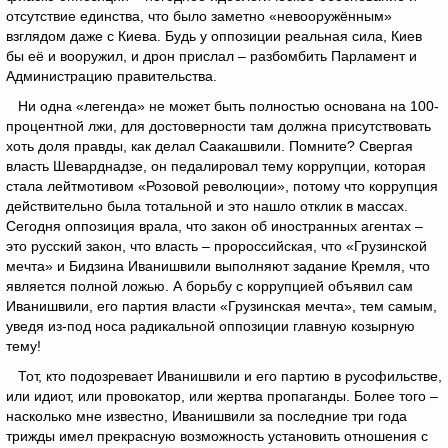
отсутствие единства, что было заметно «невооружённым»
взглядом даже с Киева. Будь у оппозиции реальная сила, Киев
бы её и вооружил, и дрон прислал – разбомбить Парламент и
Администрацию правительства.
Ни одна «легенда» не может быть полностью основана на 100-
процентной лжи, для достоверности там должна присутствовать
хоть доля правды, как делал Саакашвили. Помните? Свергая
власть Шеварднадзе, он педалировал тему коррупции, которая
стала лейтмотивом «Розовой революции», потому что коррупция
действительно была тотальной и это нашло отклик в массах.
Сегодня оппозиция врала, что закон об иностранных агентах –
это русский закон, что власть – пророссийская, что «Грузинской
мечта» и Бидзина Иванишвили выполняют задание Кремля, что
является полной ложью. А борьбу с коррупцией объявил сам
Иванишвили, его партия власти «Грузинская мечта», тем самым,
уведя из-под носа радикальной оппозиции главную козырную
тему!
Тот, кто подозревает Иванишвили и его партию в русофильстве,
или идиот, или провокатор, или жертва пропаганды. Более того –
насколько мне известно, Иванишвили за последние три года
трижды имел прекрасную возможность установить отношения с