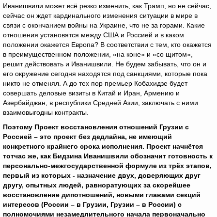
Иванишвили может всё резко изменить, как Трамп, но не сейчас,
сейчас он ждет кардинального изменения ситуации в мире в
связи с окончанием войны на Украине, что не за горами. Какие
отношения установятся между США и Россией и в каком
положении окажется Европа? В соответствии с тем, кто окажется
в преимущественном положении, «на коне» и «со щитом»,
решит действовать и Иванишвили. Не будем забывать, что он и
его окружение сегодня находятся под санкциями, которые пока
никто не отменял. А до тех пор премьер Кобахидзе будет
совершать деловые визиты в Китай и Иран, Армению и
Азербайджан, в республики Средней Азии, заключать с ними
взаимовыгодны контракты.
Поэтому Проект восстановления отношений Грузии с
Россией – это проект без дедлайна, не имеющий
конкретного крайнего срока исполнения. Проект начнётся
тотчас же, как Бидзина Иванишвили обозначит готовность к
персонально-межгосударственной формуле из трёх этапов,
первый из которых - назначение двух, доверяющих друг
другу, опытных людей, равноратующих за скорейшее
восстановление дипотношений, новыми главами секций
интересов (России – в Грузии, Грузии – в России) с
полномочиями незамедлительного начала первоначально