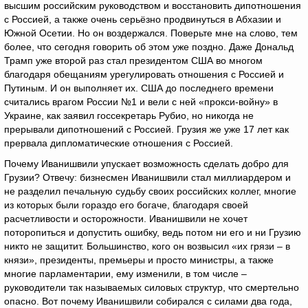
высшим российским руководством и восстановить дипотношения
с Россией, а также очень серьёзно продвинуться в Абхазии и
Южной Осетии. Но он воздержался. Поверьте мне на слово, тем
более, что сегодня говорить об этом уже поздно. Даже Дональд
Трамп уже второй раз стал президентом США во многом
благодаря обещаниям урегулировать отношения с Россией и
Путиным. И он выполняет их. США до последнего времени
считались врагом России №1 и вели с ней «прокси-войну» в
Украине, как заявил госсекретарь Рубио, но никогда не
прерывали дипотношений с Россией. Грузия же уже 17 лет как
прервала дипломатические отношения с Россией.
Почему Иванишвили упускает возможность сделать добро для
Грузии? Отвечу: бизнесмен Иванишвили стал миллиардером и
не разделил печальную судьбу своих российских коллег, многие
из которых были гораздо его богаче, благодаря своей
расчетливости и осторожности. Иванишвили не хочет
поторопиться и допустить ошибку, ведь потом ни его и ни Грузию
никто не защитит. Большинство, кого он возвысил «их грязи – в
князи», президенты, премьеры и просто министры, а также
многие парламентарии, ему изменили, в том числе –
руководители так называемых силовых структур, что смертельно
опасно. Вот почему Иванишвили собирался с силами два года,