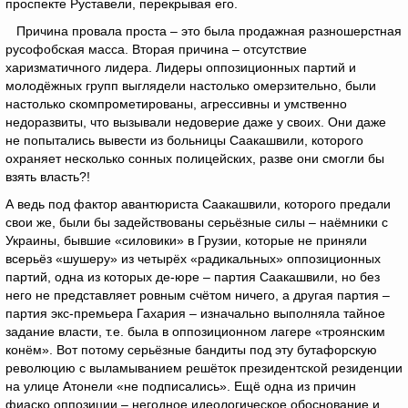
проспекте Руставели, перекрывая его.
Причина провала проста – это была продажная разношерстная
русофобская масса. Вторая причина – отсутствие
харизматичного лидера. Лидеры оппозиционных партий и
молодёжных групп выглядели настолько омерзительно, были
настолько скомпрометированы, агрессивны и умственно
недоразвиты, что вызывали недоверие даже у своих. Они даже
не попытались вывести из больницы Саакашвили, которого
охраняет несколько сонных полицейских, разве они смогли бы
взять власть?!
А ведь под фактор авантюриста Саакашвили, которого предали
свои же, были бы задействованы серьёзные силы – наёмники с
Украины, бывшие «силовики» в Грузии, которые не приняли
всерьёз «шушеру» из четырёх «радикальных» оппозиционных
партий, одна из которых де-юре – партия Саакашвили, но без
него не представляет ровным счётом ничего, а другая партия –
партия экс-премьера Гахария – изначально выполняла тайное
задание власти, т.е. была в оппозиционном лагере «троянским
конём». Вот потому серьёзные бандиты под эту бутафорскую
революцию с выламыванием решёток президентской резиденции
на улице Атонели «не подписались». Ещё одна из причин
фиаско оппозиции – негодное идеологическое обоснование и