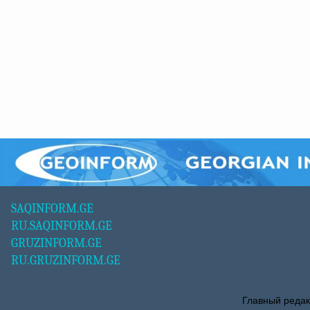
SAQINFORM.GE
RU.SAQINFORM.GE
GRUZINFORM.GE
RU.GRUZINFORM.GE
Главный редак