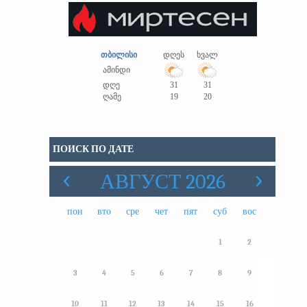
თბილისი
დღეს
ხვალ
ამინდი
დღე
31
31
ღამე
19
20
ПОИСК ПО ДАТЕ
АВГУСТ 2026
пон
вто
сре
чет
пят
суб
вос
1
2
3
4
5
6
7
8
9
10
11
12
13
14
15
16