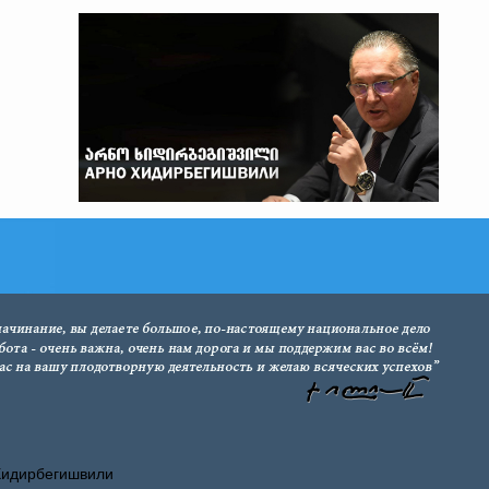
Хидирбегишвили