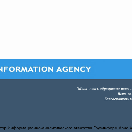
тор Информационно-аналитического агентства Грузинформ Арно 