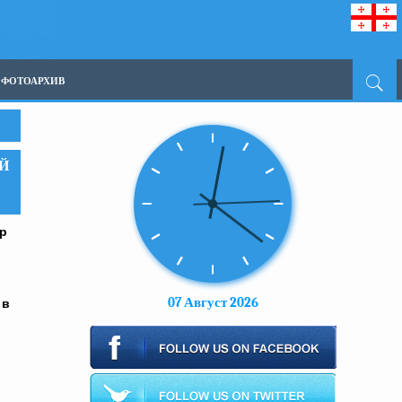
ФОТОАРХИВ
Й
р
07 Август 2026
 в