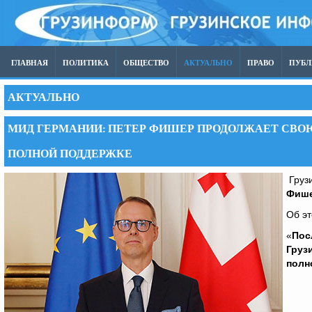
ГЛАВНАЯ
ПОЛИТИКА
ОБЩЕСТВО
АКТУАЛЬНО
ПРАВО
ПУБ
АКТУАЛЬНО
МИД ГЕРМАНИИ: ПЕТЕР ФИШЕР ПРОДОЛЖАЕТ СВО
ПОЛНОЙ ПОДДЕРЖКЕ
Грузи
Фиш
Об э
«
Пос
Груз
полн