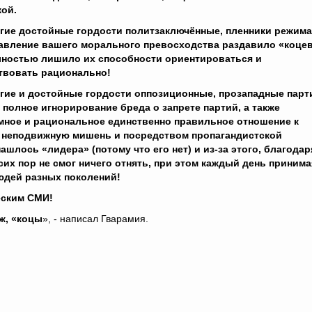
кой.
гие достойные гордости политзаключённые, пленники режима
давление вашего морального превосходства раздавило «коце
лностью лишило их способности ориентироваться и
твовать рационально!
гие и достойные гордости оппозиционные, прозападные парт
 полное игнорирование бреда о запрете партий, а также
мное и рациональное единственно правильное отношение к
к неподвижную мишень и посредством пропагандистской
ашлось «лидера» (потому что его нет) и из-за этого, благодар
их пор не смог ничего отнять, при этом каждый день принима
юдей разных поколений!
еским СМИ!
аж, «коцы
», - написал Гварамия.