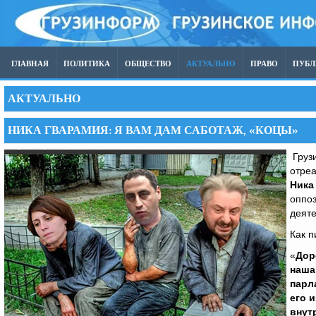
ГЛАВНАЯ
ПОЛИТИКА
ОБЩЕСТВО
АКТУАЛЬНО
ПРАВО
ПУБ
АКТУАЛЬНО
НИКА ГВАРАМИЯ: Я ВАМ ДАМ САБОТАЖ, «КОЦЫ»
Грузи
отре
Ника
оппо
деяте
Как п
«
Дор
наша
парл
его 
внут