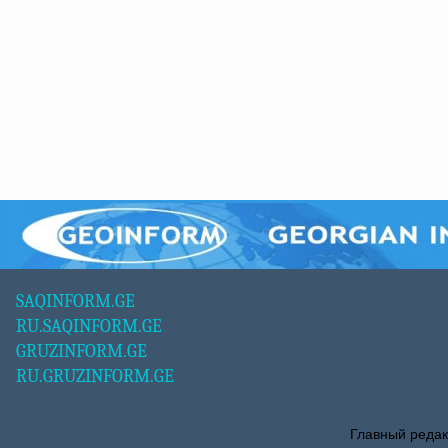
SAQINFORM.GE
RU.SAQINFORM.GE
GRUZINFORM.GE
RU.GRUZINFORM.GE
Главный редак