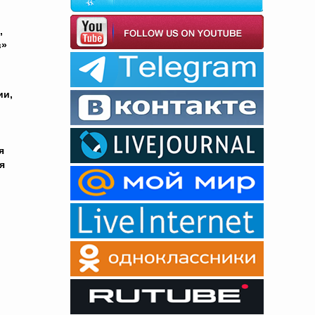
,
в»
ии,
я
я