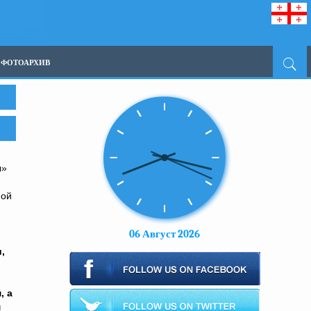
ФОТОАРХИВ
ы»
ной
06 Август 2026
,
, а
м