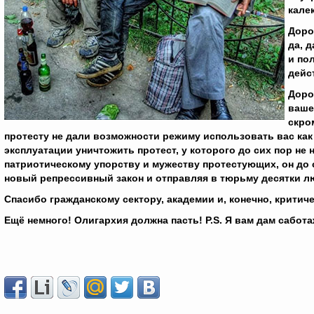
кале
Доро
да, 
и по
дейс
Доро
ваше
скро
протесту не дали возможности режиму использовать вас ка
эксплуатации уничтожить протест, у которого до сих пор не н
патриотическому упорству и мужеству протестующих, он до с
новый репрессивный закон и отправляя в тюрьму десятки л
Спасибо гражданскому сектору, академии и, конечно, критич
Ещё немного! Олигархия должна пасть! P
.S
. Я вам дам сабот