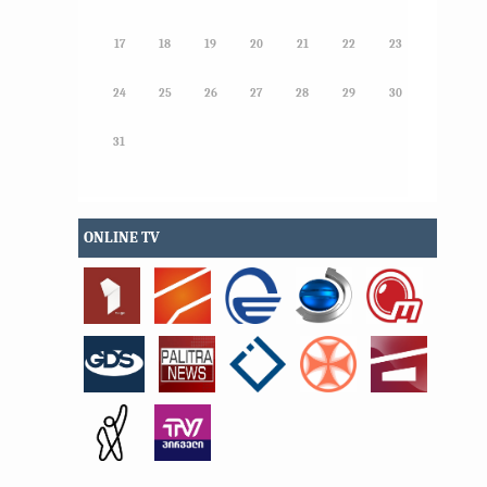
17
18
19
20
21
22
23
24
25
26
27
28
29
30
31
ONLINE TV