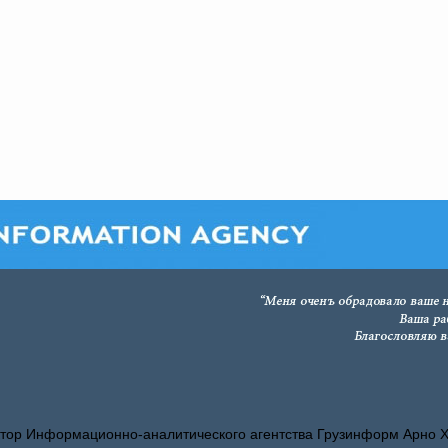
тор Информационно-аналитического агентства Грузинформ Арно 