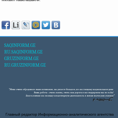
SAQINFORM.GE
RU.SAQINFORM.GE
GRUZINFORM.GE
RU.GRUZINFORM.GE
Главный редактор Информационно-аналитического агентства