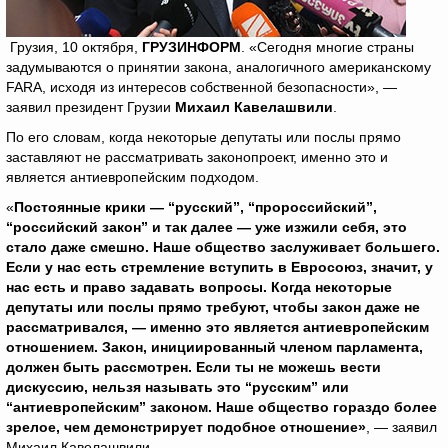
Грузия, 10 октября,
ГРУЗИНФОРМ
. «Сегодня многие страны
задумываются о принятии закона, аналогичного американскому
FARA, исходя из интересов собственной безопасности», —
заявил президент Грузии
Михаил Кавелашвили
.
По его словам, когда некоторые депутаты или послы прямо
заставляют не рассматривать законопроект, именно это и
является антиевропейским подходом.
«
Постоянные крики — “русский”, “пророссийский”,
“российский закон” и так далее — уже изжили себя, это
стало даже смешно. Наше общество заслуживает большего.
Если у нас есть стремление вступить в Евро
c
оюз, значит, у
нас есть и право задавать вопросы. Когда некоторые
депутаты или послы прямо требуют, чтобы закон даже не
рассматривался, — именно это является антиевропейским
отношением. Закон, инициированный членом парламента,
должен быть рассмотрен. Если ты не можешь вести
дискуссию, нельзя называть это “русским” или
“антиевропейским” законом. Наше общество гораздо более
зрелое, чем демонстрирует подобное отношение»
, — заявил
Михаил Кавелашвили.