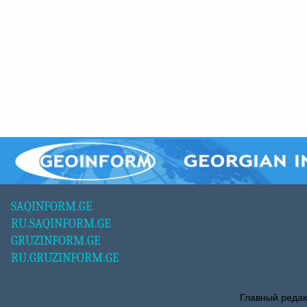
SAQINFORM.GE
RU.SAQINFORM.GE
GRUZINFORM.GE
RU.GRUZINFORM.GE
Главный редак