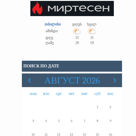
თბილისი
დღეს
ხვალ
ამინდი
დღე
31
31
ღამე
20
19
ПОИСК ПО ДАТЕ
АВГУСТ 2026
пон
вто
сре
чет
пят
суб
вос
1
2
3
4
5
6
7
8
9
10
11
12
13
14
15
16