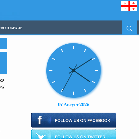
ФОТОАРХИВ
тся
вку
07 Август 2026
,