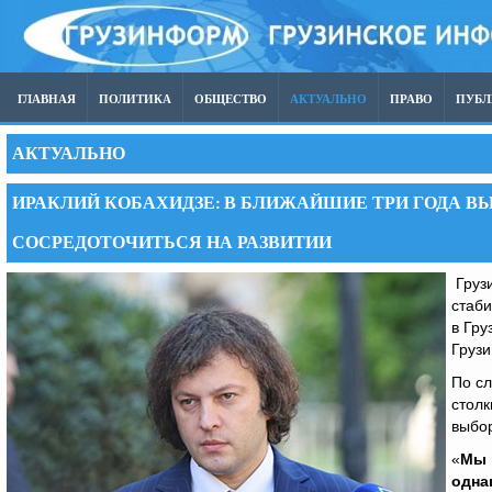
ГЛАВНАЯ
ПОЛИТИКА
ОБЩЕСТВО
АКТУАЛЬНО
ПРАВО
ПУБ
АКТУАЛЬНО
ИРАКЛИЙ КОБАХИДЗЕ: В БЛИЖАЙШИЕ ТРИ ГОДА В
СОСРЕДОТОЧИТЬСЯ НА РАЗВИТИИ
Грузи
стаби
в Гру
Груз
По сл
столк
выбор
«
Мы 
одна