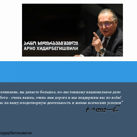
Хидирбегишвили