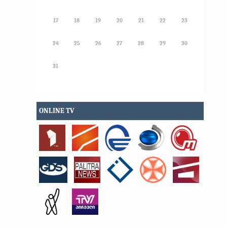
17
18
19
20
21
22
23
24
25
26
27
28
29
30
31
ONLINE TV