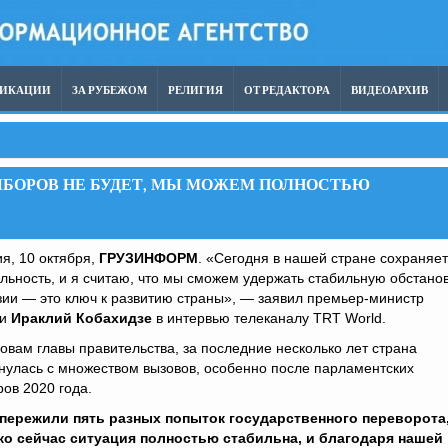
ЛИКАЦИИ
ЗА РУБЕЖОМ
РЕЛИГИЯ
ОТ РЕДАКТОРА
ВИДЕОАРХИВ
ЫБОРОВ НЕ БУДЕТ, МЫ МОЖЕМ ПОЛНОСТЬЮ
я, 10 октября,
ГРУЗИНФОРМ
. «Сегодня в нашей стране сохраняе
льность, и я считаю, что мы сможем удержать стабильную обстано
зии — это ключ к развитию страны», — заявил премьер-министр
ии
Ираклий Кобахидзе
в интервью телеканалу TRT World.
овам главы правительства, за последние несколько лет страна
нулась с множеством вызовов, особенно после парламентских
ов 2020 года.
пережили пять разных попыток государственного переворота
ко сейчас ситуация полностью стабильна, и благодаря нашей