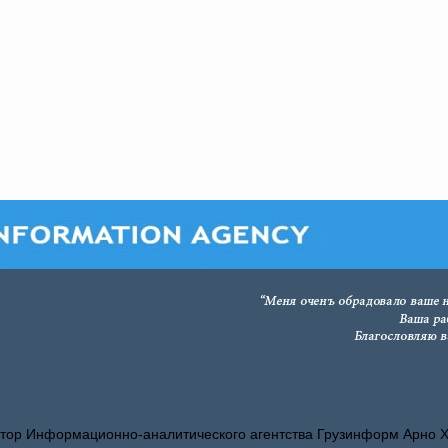
тор Информационно-аналитического агентства Грузинформ Арно 