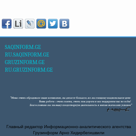
SAQINFORM.GE
RU.SAQINFORM.GE
GRUZINFORM.GE
RU.GRUZINFORM.GE
Главный редактор Информационно-аналитического агентства
Грузинформ Арно Хидирбегишвили