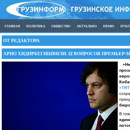
ГЛАВНАЯ
ПОЛИТИКА
ОБЩЕСТВО
АКТУАЛЬНО
ПРАВО
ПУБ
ОТ РЕДАКТОРА
АРНО ХИДИРБЕГИШВИЛИ: 12 ВОПРОСОВ ПРЕМЬЕР-
«Не
проз
евро
Коба
«TRT
сохра
прео
бюро
В тож
един
пото