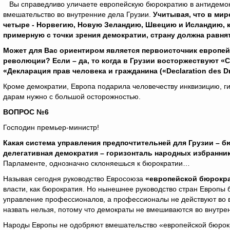
Вы справедливо уличаете европейскую бюрократию в антидемокр
вмешательство во внутренние дела Грузии.
Учитывая, что в мир
четыре - Норвегию, Новую Зеландию, Швецию и Исландию, к
примерную с точки зрения демократии, страну должна равня
Может для Вас ориентиром является первоисточник европей
революции
?
Если – да, то когда в Грузии восторжествуют «Сво
«Декларация прав человека и гражданина («D
e
claration des D
Кроме демократии, Европа подарила человечеству инквизицию, г
дарам нужно с большой осторожностью.
ВОПРОС №6
Господин премьер-министр!
Какая система управления предпочтительней для Грузии – б
делегативная демократия – горизонталь народных избранн
Парламенте, однозначно склоняешься к бюрократии…
Называя сегодня руководство Евросоюза
«европейской бюрокра
власти, как бюрократия. Но нынешнее руководство стран Европы б
управление профессионалов, а профессионалы не действуют во 
назвать нельзя, потому что демократы не вмешиваются во внутре
Народы Европы не одобряют вмешательство «европейской бюрокра