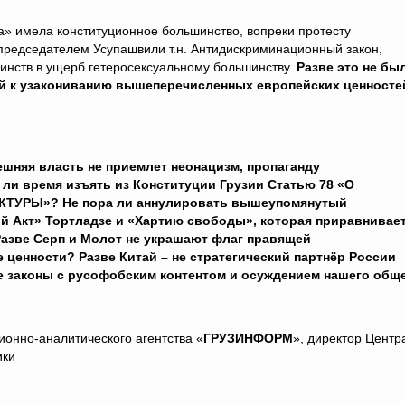
а» имела конституционное большинство, вопреки протесту
председателем Усупашвили т.н. Антидискриминационный закон,
нств в ущерб гетеросексуальному большинству.
Разве это не бы
й к узакониванию вышеперечисленных европейских ценносте
шняя власть не приемлет неонацизм, пропаганду
 ли время изъять из Конституции Грузии Статью 78 «О
ТУРЫ»? Не пора ли аннулировать вышеупомянутый
 Акт» Тортладзе и «Хартию свободы», которая приравнивае
азве Серп и Молот не украшают флаг правящей
 ценности? Разве Китай – не стратегический партнёр России
 законы с русофобским контентом и осуждением нашего общ
ионно-аналитического агентства «
ГРУЗИНФОРМ
», директор Центр
ики