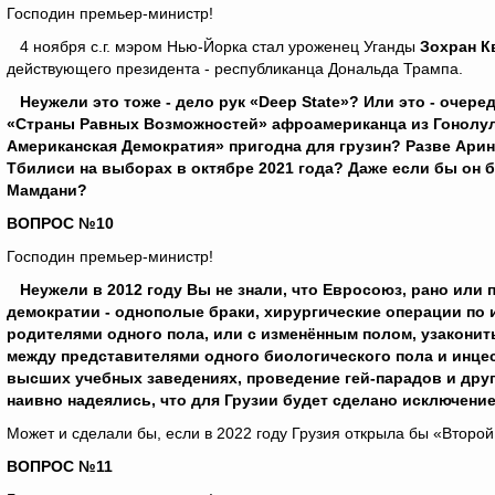
Господин премьер-министр!
4 ноября с.г. мэром Нью-Йорка стал уроженец Уганды
Зохран К
действующего президента - республиканца Дональда Трампа.
Неужели это тоже - дело рук «
Deep
State
»? Или это - очер
«Страны Равных Возможностей» афроамериканца из Гонолулу
Американская Демократия» пригодна для грузин? Разве Арин
Тбилиси на выборах в октябре 2021 года? Даже если бы он
Мамдани?
ВОПРОС №10
Господин премьер-министр!
Неужели в 2012 году Вы не знали, что Евросоюз, рано или п
демократии - однополые браки, хирургические операции по 
родителями одного пола, или с изменённым полом, узакони
между представителями одного биологического пола и инце
высших учебных заведениях, проведение гей-парадов и дру
наивно надеялись, что для Грузии будет сделано исключени
Может и сделали бы, если в 2022 году Грузия открыла бы «Второй
ВОПРОС №11