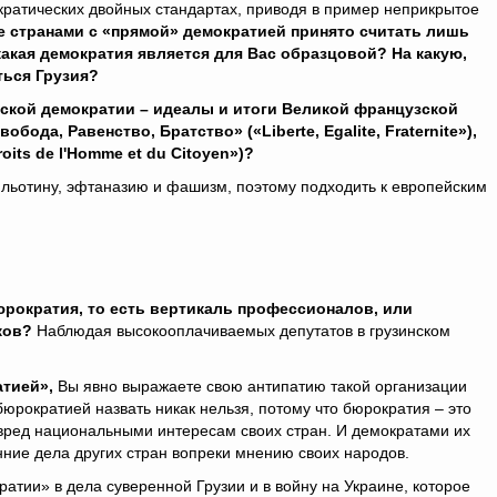
атических двойных стандартах, приводя в пример неприкрытое
е странами с «прямой» демократией принято считать лишь
акая демократия является для Вас образцовой? На какую,
ться Грузия?
ской демократии – идеалы и итоги Великой французской
бода, Равенство, Братство» («Libertе, Еgalitе, Fraternitе»),
roits de l'Homme et du Citoyen»)?
ильотину, эфтаназию и фашизм, поэтому подходить к европейским
юрократия, то есть вертикаль профессионалов, или
иков?
Наблюдая высокооплачиваемых депутатов в грузинском
тией»,
Вы явно выражаете свою антипатию такой организации
юрократией назвать никак нельзя, потому что бюрократия – это
вред национальными интересам своих стран. И демократами их
нние дела других стран вопреки мнению своих народов.
тии» в дела суверенной Грузии и в войну на Украине, которое