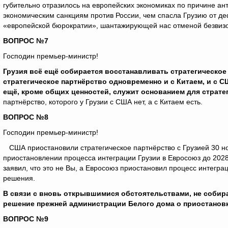
губительно отразилось на европейских экономиках по причине ант
экономическим санкциям против России, чем спасла Грузию от деф
«европейской бюрократии», шантажирующей нас отменой безвиз
ВОПРОС №7
Господин премьер-министр!
Грузия всё ещё собирается восстанавливать стратегическое
стратегическое партнёрство одновременно и с Китаем, и с 
ещё, кроме общих ценностей, служит основанием для страте
партнёрство, которого у Грузии с США нет, а с Китаем есть.
ВОПРОС №8
Господин премьер-министр!
США приостановили стратегическое партнёрство с Грузией 30 ноя
приостановлении процесса интеграции Грузии в Евросоюз до 2028
заявил, что это не Вы, а Евросоюз приостановил процесс интеграц
решения.
В связи с вновь открывшимися обстоятельствами, не собир
решение прежней администрации Белого дома о приостановке
ВОПРОС №9