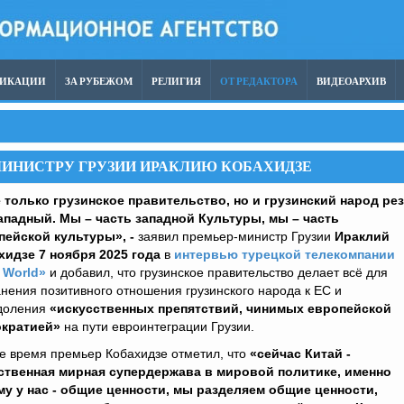
ЛИКАЦИИ
ЗА РУБЕЖОМ
РЕЛИГИЯ
ОТ РЕДАКТОРА
ВИДЕОАРХИВ
МИНИСТРУ ГРУЗИИ ИРАКЛИЮ КОБАХИДЗЕ
 только грузинское правительство, но и грузинский народ ре
ападный. Мы – часть западной Культуры, мы – часть
пейской культуры», -
заявил премьер-министр Грузии
Ираклий
хидзе 7 ноября 2025 года
в
интервью турецкой телекомпании
 World»
и добавил, что грузинское правительство делает всё для
нения позитивного отношения грузинского народа к ЕС и
доления
«искусственных препятствий, чинимых европейской
кратией»
на пути евроинтеграции Грузии.
е время премьер Кобахидзе отметил, что
«сейчас Китай -
ственная мирная супердержава в мировой политике, именно
му
у нас - общие ценности, мы разделяем общие ценности,