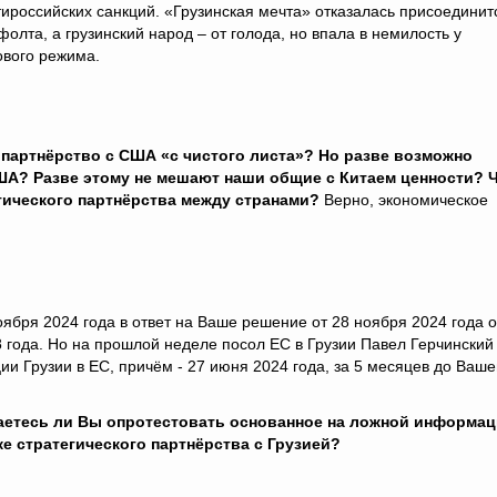
ироссийских санкций. «Грузинская мечта» отказалась присоединит
олта, а грузинский народ – от голода, но впала в немилость у
ового режима.
 партнёрство с США «с чистого листа»? Но разве возможно
США? Разве этому не мешают наши общие с Китаем ценности? 
гического партнёрства между странами?
Верно, экономическое
бря 2024 года в ответ на Ваше решение от 28 ноября 2024 года о
 года. Но на прошлой неделе посол ЕС в Грузии Павел Герчинский
ии Грузии в ЕС, причём - 27 июня 2024 года, за 5 месяцев до Ваше
аетесь ли Вы опротестовать основанное на ложной информа
 стратегического партнёрства с Грузией?