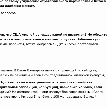
но поэтому углубление стратегического партнёрства с Китаем
нас особенно ценно».
 вопросов.
тся, что США мирной супердержавой не являются? Не обидит
 что закончил семь войн и мечтает получить Нобелевскую
ские лоббисты, тот же конгрессмен Джо Уилсон, постараются
я партия. В Китае Компартия является правящей по сей день,
 марксизм-ленинизм и элементы традиционной китайской культуры,
А, с внешними и внутренними врагами («европейская
адикальная оппозиция, коррупция), насколько хорошо, если
артии?
Не сомневайтесь - они назовут Вас современным «Серго
енностях
» с Китаем
7 ноября
, в 108-ую годовщину Великой