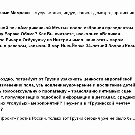
ваме Мамдани
– мусульманин, индус, социал-демократ, противник
едной пик «Американской Мечты» после избрания президентом
 Барака Обама? Как Вы считаете, насколько «Великая
зе Ричард Огбунуджу из Нигерии имел шанс стать мэром
 был репером, как новый мэр Нью-Йорка
34-
летний Зохран Ква
оздно, потребует от Грузии узаконить ценности европейской
изменению пола, усыновление/удочерение и воспитание дете
ть гомосексуальную пропаганду – трансляцию интимных сцен
ст, популяризацию подобной информации в детсадах, средних
гих «голубых» мероприятий? Неужели в «Грузинской мечте»
е?
 фронт» против России, только вот Грузии сегодня уже не было бы