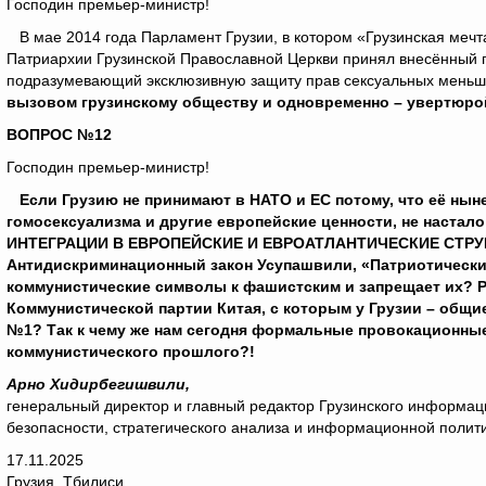
Господин премьер-министр!
В мае 2014 года Парламент Грузии, в котором «Грузинская мечт
Патриархии Грузинской Православной Церкви принял внесённый 
подразумевающий эксклюзивную защиту прав сексуальных меньши
вызовом грузинскому обществу и одновременно – увертюро
ВОПРОС №12
Господин премьер-министр!
Если Грузию не принимают в НАТО и ЕС потому, что её ныне
гомосексуализма и другие европейские ценности, не настало
ИНТЕГРАЦИИ В ЕВРОПЕЙСКИЕ И ЕВРОАТЛАНТИЧЕСКИЕ СТРУК
Антидискриминационный закон Усупашвили, «Патриотический
коммунистические символы к фашистским и запрещает их? Р
Коммунистической партии Китая, с которым у Грузии – общие
№1? Так к чему же нам сегодня формальные провокационные
коммунистического прошлого?!
Арно Хидирбегишвили,
генеральный директор и главный редактор Грузинского информац
безопасности, стратегического анализа и информационной полит
17.11.2025
Грузия, Тбилиси