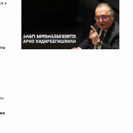
ся к
Что
го
ции