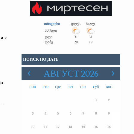
თბილისი
დღეს
ხვალ
ამინდი
დღე
31
31
и к
ღამე
20
19
ПОИСК ПО ДАТЕ
АВГУСТ 2026
 в
пон
вто
сре
чет
пят
суб
вос
1
2
 –
3
4
5
6
7
8
9
10
11
12
13
14
15
16