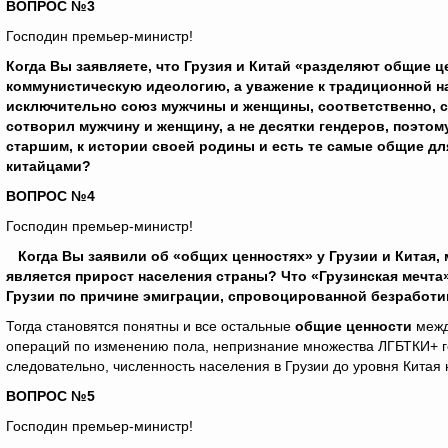
ВОПРОС №3
Господин премьер-министр!
Когда Вы заявляете, что Грузия и Китай «разделяют общие це
коммунистическую идеологию, а уважение к традиционной на
исключительно союз мужчины и женщины, соответственно, се
сотворил мужчину и женщину, а не десятки гендеров, поэтом
старшим, к истории своей родины и есть те самые общие для
китайцами?
ВОПРОС №4
Господин премьер-министр!
Когда Вы
заявили об «общих ценностях» у Грузии и Китая, 
является прирост населения страны? Что «Грузинская мечт
Грузии по причине эмиграции, спровоцированной безработи
Тогда становятся понятны и все остальные
общие ценности
межд
операций по изменению пола, непризнание множества ЛГБТКИ+ ге
следовательно, численность населения в Грузии до уровня Китая 
ВОПРОС №5
Господин премьер-министр!