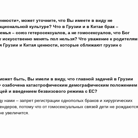
нности», может уточните, что Вы имеете в виду не
циональной культуре? Что в Грузии и в Китае брак –
мья – союз гетеросексуалов, а не гомосексуалов, что Бог
у искусственно менять пол нельзя? Что уважение к родителям 
 Грузии и Китая ценности, которые сближают грузин с
может быть, Вы имели в виду, что главной задачей в Грузии
а» озабочена катастрофическим демографическим положением
цей и введением безвизового режима с ЕС?
у нами – запрет регистрации однополых браков и хирургических
ндеров, потому что от гомосексуальных связей дети не рождаются
не увеличится.