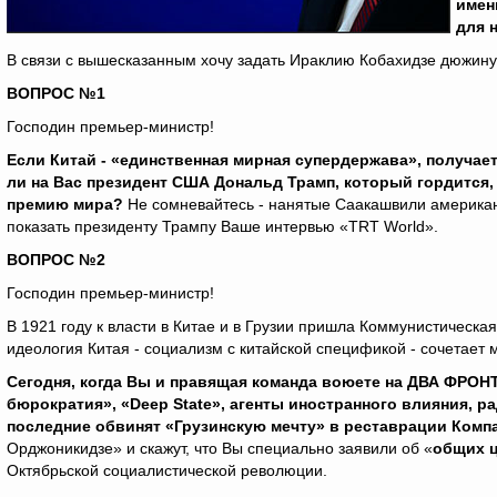
имен
для 
В связи с вышесказанным хочу задать Ираклию Кобахидзе дюжину
ВОПРОС №1
Господин премьер-министр!
Если Китай - «единственная мирная супердержава», получае
ли на Вас президент США Дональд Трамп, который гордится,
премию мира?
Не сомневайтесь - нанятые Саакашвили американ
показать президенту Трампу Ваше интервью «TRT World».
ВОПРОС №2
Господин премьер-министр!
В 1921 году к власти в Китае и в Грузии пришла Коммунистическа
идеология Китая - социализм с китайской спецификой - сочетает
Сегодня, когда Вы и правящая команда воюете на ДВА ФРОНТ
бюрократия», «
Deep
State
», агенты иностранного влияния, р
последние обвинят «Грузинскую мечту» в реставрации Комп
Орджоникидзе» и скажут, что Вы специально заявили об «
общих ц
Октябрьской социалистической революции.