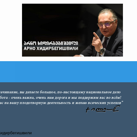
Хидирбегишвили