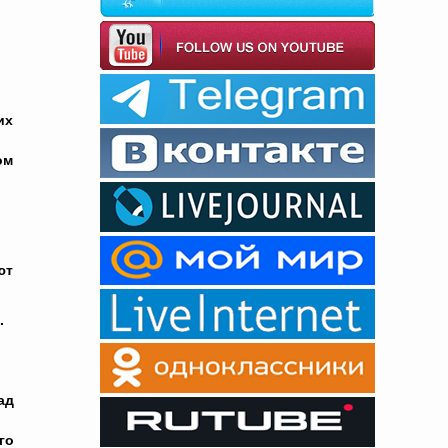
их
ом
ют
.
ад
го