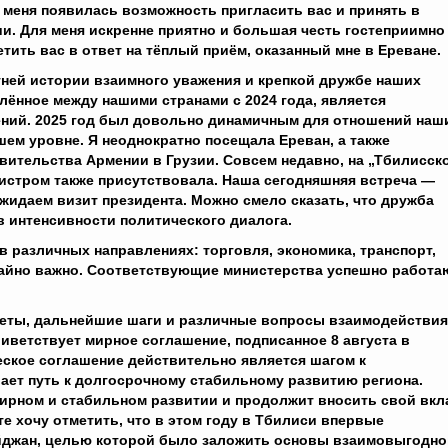
у меня появилась возможность пригласить вас и принять в
ии. Для меня искренне приятно и большая честь гостеприимно
етить вас в ответ на тёплый приём, оказанный мне в Ереване.
ней истории взаимного уважения и крепкой дружбе наших
лённое между нашими странами с 2024 года, является
ений. 2025 год был довольно динамичным для отношений наш
шем уровне. Я неоднократно посещала Ереван, а также
вительства Армении в Грузии. Совсем недавно, на „Тбилисск
нистром также присутствовала. Наша сегодняшняя встреча —
идаем визит президента. Можно смело сказать, что дружба
 интенсивности политического диалога.
 различных направлениях: торговля, экономика, транспорт,
ычайно важно. Соответствующие министерства успешно работа
теты, дальнейшие шаги и различные вопросы взаимодействия
иветствует мирное соглашение, подписанное 8 августа в
ское соглашение действительно является шагом к
ает путь к долгосрочному стабильному развитию региона.
 мирном и стабильном развитии и продолжит вносить свой вкл
те хочу отметить, что в этом году в Тбилиси впервые
йджан, целью которой было заложить основы взаимовыгодно