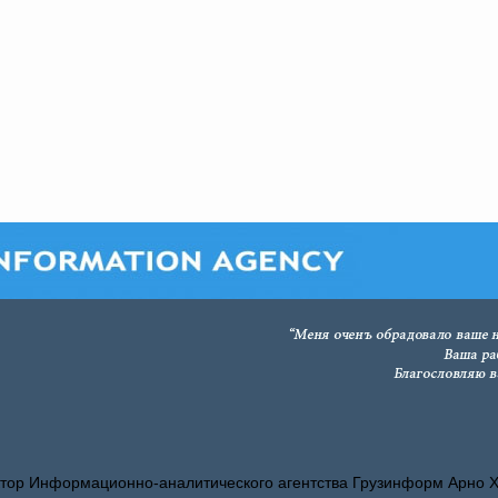
тор Информационно-аналитического агентства Грузинформ Арно 