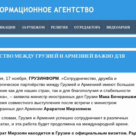
ЛИКАЦИИ
ЗА РУБЕЖОМ
РЕЛИГИЯ
ОТ РЕДАКТОРА
ВИДЕОАРХИВ
СТВО МЕЖДУ ГРУЗИЕЙ И АРМЕНИЕЙ ВАЖНО ДЛЯ
я, 17 ноября,
ГРУЗИНФОРМ
. «Сотрудничество, дружба и
егическое партнёрство между Грузией и Арменией имеют большое
ние как для наших стран, так и для благополучия и стабильности
на», – заявила министр иностранных дел Грузии
Мака Бочоришв
емя совместного выступления после встречи с министром
транных дел Армении
Араратом Мирзояном
.
 словам, Грузия и Армения успешно сотрудничают в различных
тах, и эта работа будет продолжена на международной арене.
рат Мирзоян находится в Грузии с официальным визитом. Рад