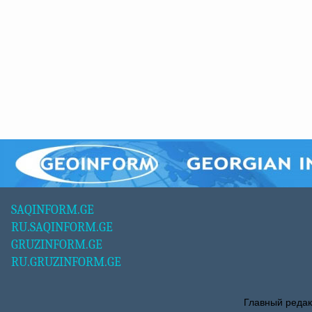
SAQINFORM.GE
RU.SAQINFORM.GE
GRUZINFORM.GE
RU.GRUZINFORM.GE
Главный редак