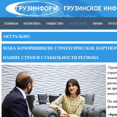
ГЛАВНАЯ
ПОЛИТИКА
ОБЩЕСТВО
АКТУАЛЬНО
ПРАВО
ПУБ
АКТУАЛЬНО
МАКА БОЧОРИШВИЛИ: СТРАТЕГИЧЕСКОЕ ПАРТНЕР
НАШИХ СТРАН И СТАБИЛЬНОСТИ РЕГИОНА
Грузи
страт
значе
регио
во вр
инос
По её
форма
«
Ара