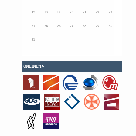
17
18
19
20
21
22
23
24
25
26
27
28
29
30
31
ONLINE TV