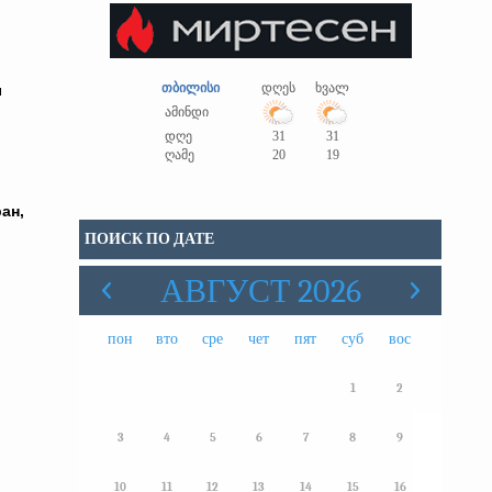
თბილისი
დღეს
ხვალ
ы
ამინდი
დღე
31
31
ღამე
20
19
ан,
ПОИСК ПО ДАТЕ
АВГУСТ 2026
пон
вто
сре
чет
пят
суб
вос
1
2
3
4
5
6
7
8
9
10
11
12
13
14
15
16