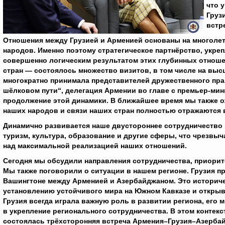
что 
Груз
встр
Отношения между Грузией и Арменией основаны на многолет
народов. Именно поэтому стратегическое партнёрство, укреп
совершенно логическим результатом этих глубинных отнош
стран — состоялось множество визитов, в том числе на выс
многократно принимала представителей дружественного пра
шёлковом пути“, делегация Армении во главе с премьер-ми
продолжение этой динамики. В ближайшее время мы также ож
наших народов и связи наших стран полностью отражаются в
Динамично развивается наше двустороннее сотрудничество в
туризм, культура, образование и другие сферы, что чрезв
над максимальной реализацией наших отношений.
Сегодня мы обсудили направления сотрудничества, приори
Мы также поговорили о ситуации в нашем регионе. Грузия пр
Вашингтоне между Арменией и Азербайджаном. Это историче
установлению устойчивого мира на Южном Кавказе и открыв
Грузия всегда играла важную роль в развитии региона, его
в укрепление регионального сотрудничества. В этом контекс
состоялась трёхсторонняя встреча Армения–Грузия–Азерба