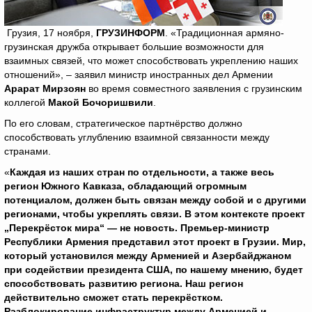
Грузия, 17 ноября,
ГРУЗИНФОРМ
. «Традиционная армяно-
грузинская дружба открывает большие возможности для
взаимных связей, что может способствовать укреплению наших
отношений», – заявил министр иностранных дел Армении
Арарат Мирзоян
во время совместного заявления с грузинским
коллегой
Макой Бочоришвили
.
По его словам, стратегическое партнёрство должно
способствовать углублению взаимной связанности между
странами.
«
Каждая из наших стран по отдельности, а также весь
регион Южного Кавказа, обладающий огромным
потенциалом, должен быть связан между собой и с другими
регионами, чтобы укреплять связи. В этом контексте проект
„Перекрёсток мира“ — не новость. Премьер-министр
Республики Армения представил этот проект в Грузии. Мир,
который установился между Арменией и Азербайджаном
при содействии президента США, по нашему мнению, будет
способствовать развитию региона. Наш регион
действительно сможет стать перекрёстком.
Разблокирование инфраструктур между Арменией и