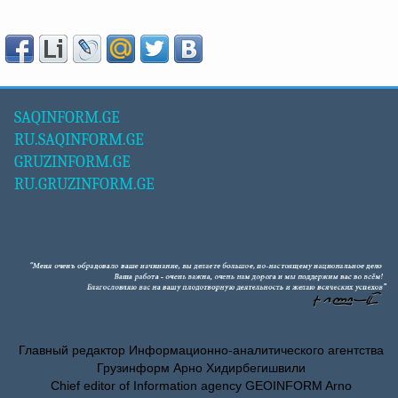
SAQINFORM.GE
RU.SAQINFORM.GE
GRUZINFORM.GE
RU.GRUZINFORM.GE
Главный редактор Информационно-аналитического агентства
Грузинформ Арно Хидирбегишвили
Chief editor of Information agency GEOINFORM Arno