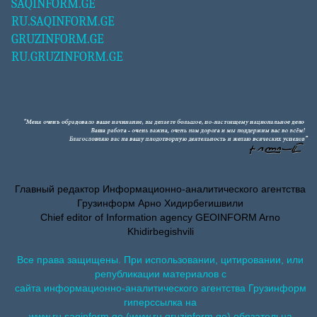
SAQINFORM.GE
RU.SAQINFORM.GE
GRUZINFORM.GE
RU.GRUZINFORM.GE
Главный редактор Информационно-аналитического агентства
Грузинформ Арно Хидирбегишвили
Chief editor of Information agency GEOINFORM Arno
Khidirbegishvili
Все права защищены. При использовании, цитировании, или
републикации материалов с
сайта информационно-аналитического агентства Грузинформ
гиперссылка на
www.ru.saqinform.ge (www.ru.gruzinform.ge) обязательна.