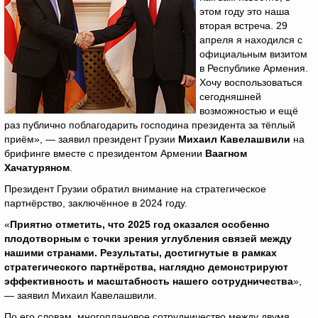
этом году это наша
вторая встреча. 29
апреля я находился с
официальным визитом
в Республике Армения.
Хочу воспользоваться
сегодняшней
возможностью и ещё
раз публично поблагодарить господина президента за тёплый
приём», — заявил президент Грузии
Михаил Кавелашвили
на
брифинге вместе с президентом Армении
Ваагном
Хачатуряном
.
Президент Грузии обратил внимание на стратегическое
партнёрство, заключённое в 2024 году.
«
Приятно отметить, что 2025 год оказался особенно
плодотворным с точки зрения углубления связей между
нашими странами. Результаты, достигнутые в рамках
стратегического партнёрства, наглядно демонстрируют
эффективность и масштабность нашего сотрудничества
»,
— заявил Михаил Кавелашвили.
По его словам, многоплановое сотрудничество между двумя