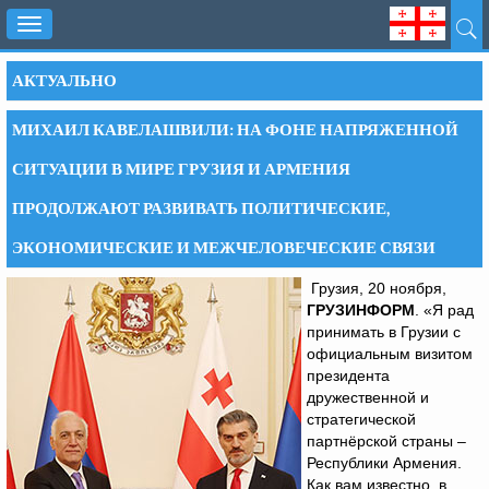
Toggle
navigation
АКТУАЛЬНО
МИХАИЛ КАВЕЛАШВИЛИ: НА ФОНЕ НАПРЯЖЕННОЙ
СИТУАЦИИ В МИРЕ ГРУЗИЯ И АРМЕНИЯ
ПРОДОЛЖАЮТ РАЗВИВАТЬ ПОЛИТИЧЕСКИЕ,
ЭКОНОМИЧЕСКИЕ И МЕЖЧЕЛОВЕЧЕСКИЕ СВЯЗИ
Грузия, 20 ноября,
ГРУЗИНФОРМ
. «Я рад
принимать в Грузии с
официальным визитом
президента
дружественной и
стратегической
партнёрской страны –
Республики Армения.
Как вам известно, в