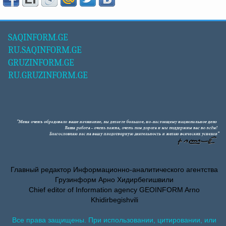
SAQINFORM.GE
RU.SAQINFORM.GE
GRUZINFORM.GE
RU.GRUZINFORM.GE
Главный редактор Информационно-аналитического агентства
Грузинформ Арно Хидирбегишвили
Chief editor of Information agency GEOINFORM Arno
Khidirbegishvili
Все права защищены. При использовании, цитировании, или