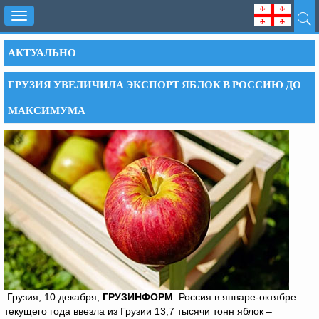
Toggle
navigation
АКТУАЛЬНО
ГРУЗИЯ УВЕЛИЧИЛА ЭКСПОРТ ЯБЛОК В РОССИЮ ДО
МАКСИМУМА
Грузия, 10 декабря,
ГРУЗИНФОРМ
. Россия в январе-октябре
текущего года ввезла из Грузии 13,7 тысячи тонн яблок –