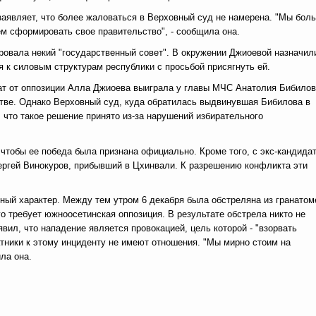
аявляет, что более жаловаться в Верховный суд не намерена. "Мы бол
ем сформировать свое правительство", - сообщила она.
ровала некий "государственный совет". В окружении Джиоевой назначил
я к силовым структурам республики с просьбой присягнуть ей.
ат от оппозиции Алла Джиоева выиграла у главы МЧС Анатолия Бибилов
стве. Однако Верховный суд, куда обратилась выдвинувшая Бибилова в
, что такое решение принято из-за нарушений избирательного
 чтобы ее победа была признана официально. Кроме того, с экс-кандида
ергей Винокуров, прибывший в Цхинвали. К разрешению конфликта эти
ный характер. Между тем утром 6 декабря была обстреляна из гранатом
го требует южноосетинская оппозиция. В результате обстрела никто не
л, что нападение является провокацией, цель которой - "взорвать
атники к этому инциденту не имеют отношения. "Мы мирно стоим на
ла она.