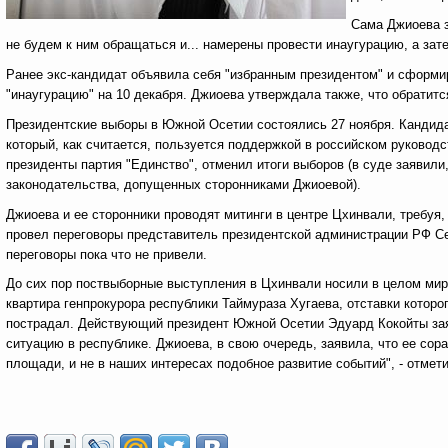
Сама Джиоева з
не будем к ним обращаться и... намерены провести инаугурацию, а зат
Ранее экс-кандидат объявила себя "избранным президентом" и сформи
"инаугурацию" на 10 декабря. Джиоева утверждала также, что обратитс
Президентские выборы в Южной Осетии состоялись 27 ноября. Кандид
который, как считается, пользуется поддержкой в российском руковод
президенты партия "Единство", отменил итоги выборов (в суде заявили
законодательства, допущенных сторонниками Джиоевой).
Джиоева и ее сторонники проводят митинги в центре Цхинвали, требуя,
провел переговоры представитель президентской администрации РФ С
переговоры пока что не привели.
До сих пор поствыборные выступления в Цхинвали носили в целом мир
квартира генпрокурора республики Таймураза Хугаева, отставки которо
пострадал. Действующий президент Южной Осетии Эдуард Кокойты заяви
ситуацию в республике. Джиоева, в свою очередь, заявила, что ее сор
площади, и не в наших интересах подобное развитие событий", - отмети