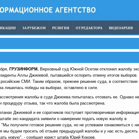
ЛИКАЦИИ
ЗА РУБЕЖОМ
РЕЛИГИЯ
ОТ РЕДАКТОРА
ВИДЕОАРХИВ
абря,
ГРУЗИНФОРМ.
Верховный суд Южной Осетии отклонил жалобу экс
езиденты Аллы Джиоевой, пытавшейся оспорить отмену итогов выборов.
росийские СМИ. Таким образом, прежнее решение суда, в соответствии 
а лишилась победы на выборах, оставлено в силе.
ассмотрения жалобы в суде Джиоева попыталась отозвать ее. Однако н
и процедуру отзыва, так что жалоба была рассмотрена.
ланах Джиоевой и ее соратников поступает противоречивая информация
штабе экс-кандидата заявили о намерении подать новую жалобу в
 "Мы получили готовое решение суда, но не успеваем ознакомиться с ни
я мы будем просить об отзыве предыдущей жалобы и у нас есть десять
дать новую", - сообщил юрист штаба Юрий Кокоев.