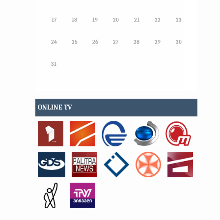
17
18
19
20
21
22
23
24
25
26
27
28
29
30
31
ONLINE TV