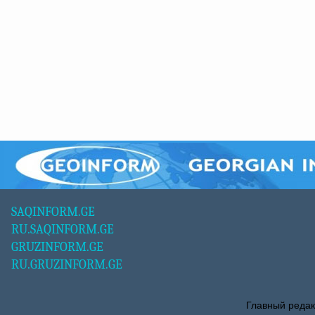
SAQINFORM.GE
RU.SAQINFORM.GE
GRUZINFORM.GE
RU.GRUZINFORM.GE
Главный редак