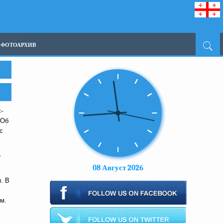
ФОТОАРХИВ
-
 Об
с
е
08 Август 2026
. В
м.