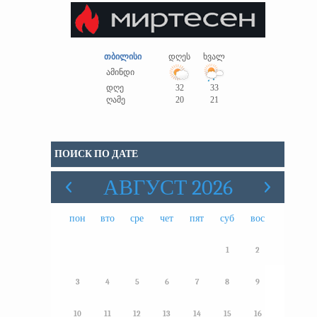
თბილისი
დღეს
ხვალ
ამინდი
დღე
32
33
ღამე
20
21
ПОИСК ПО ДАТЕ
АВГУСТ 2026
пон
вто
сре
чет
пят
суб
вос
1
2
3
4
5
6
7
8
9
10
11
12
13
14
15
16