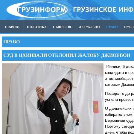
ГЛАВНАЯ
ПОЛИТИКА
ОБЩЕСТВО
АКТУАЛЬНО
ПРАВО
ПУБ
ПРАВО
СУД В ЦХИНВАЛИ ОТКЛОНИЛ ЖАЛОБУ ДЖИОЕВОЙ
Тбилиси, 6 дек
кандидата в пр
этом сообщают 
которым Джиоев
Незадолго до р
успела провест
О дальнейших п
избирательном 
Верховный суд.
Поэтому сегодн
дней, чтобы по