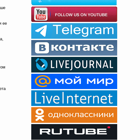
ьше
и ее
а,
том
ета