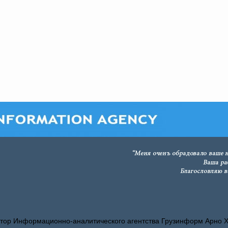
тор Информационно-аналитического агентства Грузинформ Арно 