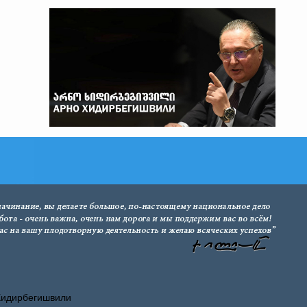
Хидирбегишвили