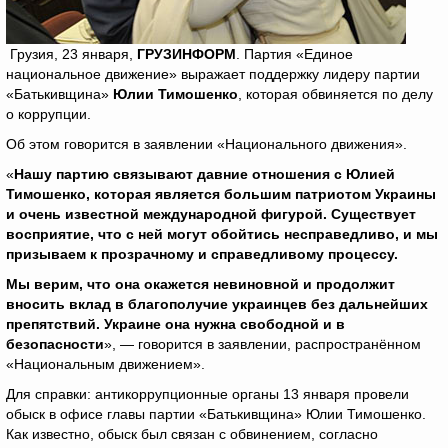
Грузия, 23 января,
ГРУЗИНФОРМ
. Партия «Единое
национальное движение» выражает поддержку лидеру партии
«Батькивщина»
Юлии Тимошенко
, которая обвиняется по делу
о коррупции.
Об этом говорится в заявлении «Национального движения».
«
Нашу партию связывают давние отношения с Юлией
Тимошенко, которая является большим патриотом Украины
и очень известной международной фигурой. Существует
восприятие, что с ней могут обойтись несправедливо, и мы
призываем к прозрачному и справедливому процессу.
Мы верим, что она окажется невиновной и продолжит
вносить вклад в благополучие украинцев без дальнейших
препятствий. Украине она нужна свободной и в
безопасности
», — говорится в заявлении, распространённом
«Национальным движением».
Для справки: антикоррупционные органы 13 января провели
обыск в офисе главы партии «Батькивщина» Юлии Тимошенко.
Как известно, обыск был связан с обвинением, согласно