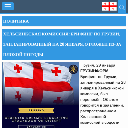
Toggle
navigation
ПОЛИТИКА
ХЕЛЬСИНКСКАЯ КОМИССИЯ: БРИФИНГ ПО ГРУЗИИ,
ЗАПЛАНИРОВАННЫЙ НА 28 ЯНВАРЯ, ОТЛОЖЕН ИЗ-ЗА
ПЛОХОЙ ПОГОДЫ
Грузия, 29 января,
ГРУЗИНФОРМ
.
Брифинг по Грузии,
запланированный на 28
января в Хельсинкской
комиссии, был
перенесён. Об этом
говорится в заявлении,
распространённом
Хельсинкской
комиссией в соцсети.