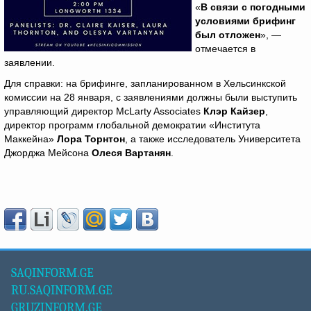
«
В связи с погодными
условиями брифинг
был отложен
», —
отмечается в
заявлении.
Для справки: на брифинге, запланированном в Хельсинкской
комиссии на 28 января, с заявлениями должны были выступить
управляющий директор McLarty Associates
Клэр Кайзер
,
директор программ глобальной демократии «Института
Маккейна»
Лора Торнтон
, а также исследователь Университета
Джорджа Мейсона
Олеся Вартанян
.
SAQINFORM.GE
RU.SAQINFORM.GE
GRUZINFORM.GE