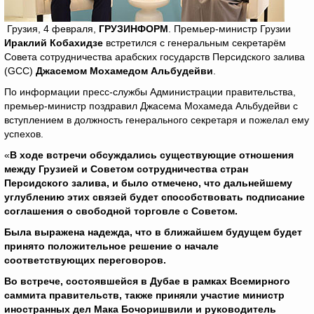
Грузия, 4 февраля,
ГРУЗИНФОРМ
. Премьер-министр Грузии
Ираклий Кобахидзе
встретился с генеральным секретарём
Совета сотрудничества арабских государств Персидского залива
(GCC)
Джасемом Мохамедом Альбудейви
.
По информации пресс-службы Администрации правительства,
премьер-министр поздравил Джасема Мохамеда Альбудейви с
вступлением в должность генерального секретаря и пожелал ему
успехов.
«
В ходе встречи обсуждались существующие отношения
между Грузией и Советом сотрудничества стран
Персидского залива, и было отмечено, что дальнейшему
углублению этих связей будет способствовать подписание
соглашения о свободной торговле с Советом.
Была выражена надежда, что в ближайшем будущем будет
принято положительное решение о начале
соответствующих переговоров.
Во встрече, состоявшейся в Дубае в рамках Всемирного
саммита правительств, также приняли участие министр
иностранных дел Мака Бочоришвили и руководитель