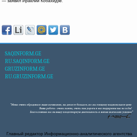
— заявил Ираклий Кобахидзе.
SAQINFORM.GE
RU.SAQINFORM.GE
GRUZINFORM.GE
RU.GRUZINFORM.GE
Главный редактор Информационно-аналитического агентства